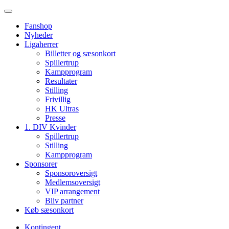
Fanshop
Nyheder
Ligaherrer
Billetter og sæsonkort
Spillertrup
Kampprogram
Resultater
Stilling
Frivillig
HK Ultras
Presse
1. DIV Kvinder
Spillertrup
Stilling
Kampprogram
Sponsorer
Sponsoroversigt
Medlemsoversigt
VIP arrangement
Bliv partner
Køb sæsonkort
Kontingent