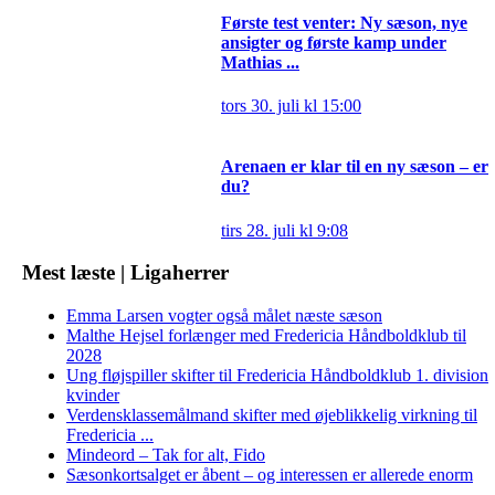
Første test venter: Ny sæson, nye
ansigter og første kamp under
Mathias ...
tors 30. juli kl 15:00
Arenaen er klar til en ny sæson – er
du?
tirs 28. juli kl 9:08
Mest læste | Ligaherrer
Emma Larsen vogter også målet næste sæson
Malthe Hejsel forlænger med Fredericia Håndboldklub til
2028
Ung fløjspiller skifter til Fredericia Håndboldklub 1. division
kvinder
Verdensklassemålmand skifter med øjeblikkelig virkning til
Fredericia ...
Mindeord – Tak for alt, Fido
Sæsonkortsalget er åbent – og interessen er allerede enorm