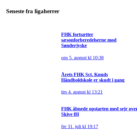
Seneste fra ligaherrer
FHK fortsætter
sæsonforberedelserne mod
Sønderjyske
ons 5. august kl 10:38
Årets FHK Sct. Knuds
Håndboldskole er skudt i gang
tirs 4. august kl 13:21
FHK åbnede opstarten med sejr ove
Skive fH
fre 31. juli kl 19:17