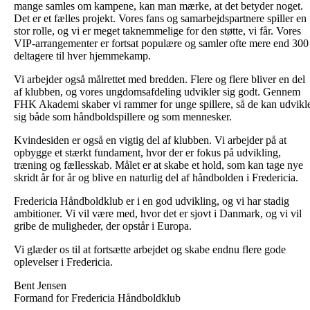
mange samles om kampene, kan man mærke, at det betyder noget.
Det er et fælles projekt. Vores fans og samarbejdspartnere spiller en
stor rolle, og vi er meget taknemmelige for den støtte, vi får. Vores
VIP-arrangementer er fortsat populære og samler ofte mere end 300
deltagere til hver hjemmekamp.
Vi arbejder også målrettet med bredden. Flere og flere bliver en del
af klubben, og vores ungdomsafdeling udvikler sig godt. Gennem
FHK Akademi skaber vi rammer for unge spillere, så de kan udvikl
sig både som håndboldspillere og som mennesker.
Kvindesiden er også en vigtig del af klubben. Vi arbejder på at
opbygge et stærkt fundament, hvor der er fokus på udvikling,
træning og fællesskab. Målet er at skabe et hold, som kan tage nye
skridt år for år og blive en naturlig del af håndbolden i Fredericia.
Fredericia Håndboldklub er i en god udvikling, og vi har stadig
ambitioner. Vi vil være med, hvor det er sjovt i Danmark, og vi vil
gribe de muligheder, der opstår i Europa.
Vi glæder os til at fortsætte arbejdet og skabe endnu flere gode
oplevelser i Fredericia.
Bent Jensen
Formand for Fredericia Håndboldklub