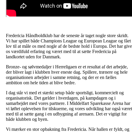
Fredericia Håndboldklub har de seneste år taget nogle store skridt.
Vi har spillet både Champions League og European League og fået
lov til at måle os med nogle af de bedste hold i Europa. Det har give
os værdifuld erfaring og været med til at sætte Fredericia på
landkortet uden for Danmark.
Bronze- og sølvmedaljer i Herreligaen er et resultat af det arbejde,
der bliver lagt i klubben hver eneste dag. Spillere, trænere og hele
organisationen arbejder i samme retning, og der er en fælles
ambition om hele tiden at blive bedre.
I dag står vi med et stærkt setup både sportsligt, kommercielt og
organisatorisk. Det gælder i hverdagen, på kampdagen og i
samarbejdet med vores partnere. I Middelfart Sparekasse Arena har
vi løftet oplevelsen for tilskuerne, og vores udvikling har også været
med til at sætte gang i en udbygning af arenaen. Det er vigtigt for
både klubben og byen.
Vi mærker en stor opbakning fra Fredericia. Når hallen er fyldt, og