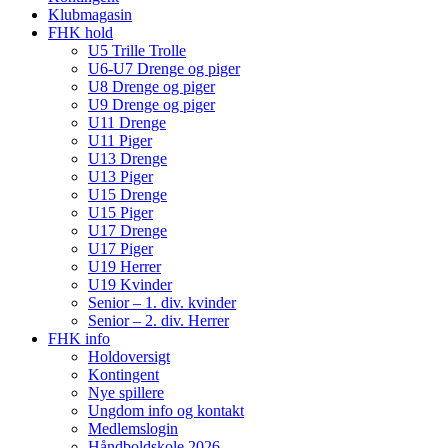
Klubmagasin
FHK hold
U5 Trille Trolle
U6-U7 Drenge og piger
U8 Drenge og piger
U9 Drenge og piger
U11 Drenge
U11 Piger
U13 Drenge
U13 Piger
U15 Drenge
U15 Piger
U17 Drenge
U17 Piger
U19 Herrer
U19 Kvinder
Senior – 1. div. kvinder
Senior – 2. div. Herrer
FHK info
Holdoversigt
Kontingent
Nye spillere
Ungdom info og kontakt
Medlemslogin
Håndboldskole 2026