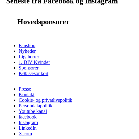
Seneste fra Facebook og Instagram
Hovedsponsorer
Fanshop
Nyheder
Ligaherrer
1. DIV Kvinder
Sponsorer
Køb sæsonkort
Presse
Kontakt
Cookie- og privatlivspolitik
Persondatapolitik
Youtube kanal
facebook
Instagram
LinkedIn
X.com