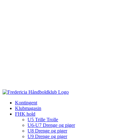
Kontingent
Klubmagasin
FHK hold
U5 Trille Trolle
U6-U7 Drenge og piger
U8 Drenge og piger
U9 Drenge og piger