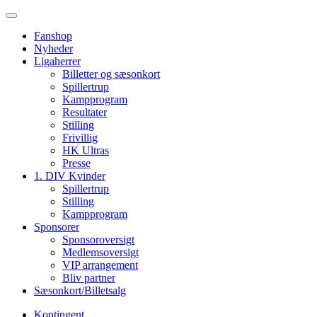
Fanshop
Nyheder
Ligaherrer
Billetter og sæsonkort
Spillertrup
Kampprogram
Resultater
Stilling
Frivillig
HK Ultras
Presse
1. DIV Kvinder
Spillertrup
Stilling
Kampprogram
Sponsorer
Sponsoroversigt
Medlemsoversigt
VIP arrangement
Bliv partner
Sæsonkort/Billetsalg
Kontingent