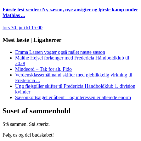
Første test venter: Ny sæson, nye ansigter og første kamp under
Mathias ...
tors 30. juli kl 15:00
Mest læste | Ligaherrer
Emma Larsen vogter også målet næste sæson
Malthe Hejsel forlænger med Fredericia Håndboldklub til
2028
Mindeord – Tak for alt, Fido
Verdensklassemålmand skifter med øjeblikkelig virkning til
Fredericia ...
Ung fløjspiller skifter til Fredericia Håndboldklub 1. division
kvinder
Sæsonkortsalget er åbent – og interessen er allerede enorm
Suset af sammenhold
Stå sammen. Stå stærkt.
Følg os og del budskabet!