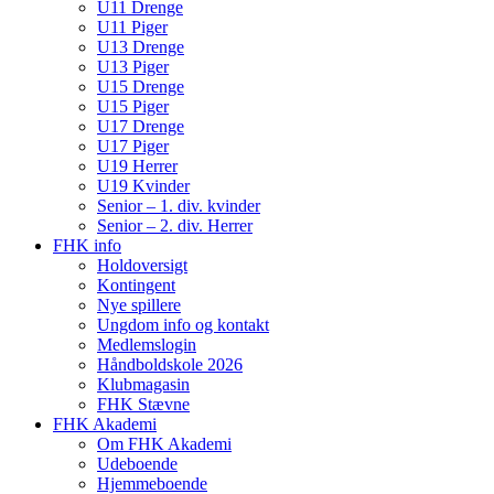
U11 Drenge
U11 Piger
U13 Drenge
U13 Piger
U15 Drenge
U15 Piger
U17 Drenge
U17 Piger
U19 Herrer
U19 Kvinder
Senior – 1. div. kvinder
Senior – 2. div. Herrer
FHK info
Holdoversigt
Kontingent
Nye spillere
Ungdom info og kontakt
Medlemslogin
Håndboldskole 2026
Klubmagasin
FHK Stævne
FHK Akademi
Om FHK Akademi
Udeboende
Hjemmeboende