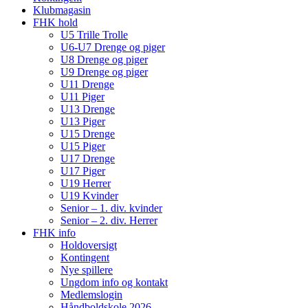
Klubmagasin
FHK hold
U5 Trille Trolle
U6-U7 Drenge og piger
U8 Drenge og piger
U9 Drenge og piger
U11 Drenge
U11 Piger
U13 Drenge
U13 Piger
U15 Drenge
U15 Piger
U17 Drenge
U17 Piger
U19 Herrer
U19 Kvinder
Senior – 1. div. kvinder
Senior – 2. div. Herrer
FHK info
Holdoversigt
Kontingent
Nye spillere
Ungdom info og kontakt
Medlemslogin
Håndboldskole 2026