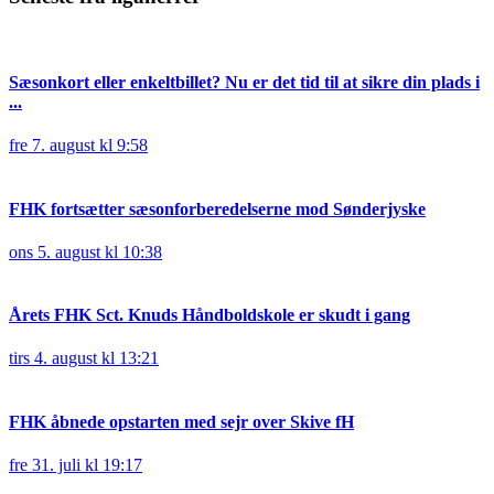
Sæsonkort eller enkeltbillet? Nu er det tid til at sikre din plads i
...
fre 7. august kl 9:58
FHK fortsætter sæsonforberedelserne mod Sønderjyske
ons 5. august kl 10:38
Årets FHK Sct. Knuds Håndboldskole er skudt i gang
tirs 4. august kl 13:21
FHK åbnede opstarten med sejr over Skive fH
fre 31. juli kl 19:17