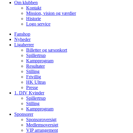
Om klubben
Kontakt
Mission, vision og værdier
Historie
Logo service
Fanshop
Nyheder
Ligaherrer
Billetter og sæsonkort
Spillertrup
Kampprogram
Resultater
Stilling
Frivillig
HK Ultras
Presse
1. DIV Kvinder
Spillertrup
Stilling
Kampprogram
Sponsorer
Sponsoroversigt
Medlemsoversigt
VIP arrangement