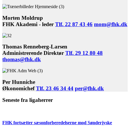
Morten Moldrup
FHK Akademi - leder
Tlf. 22 87 43 46
mom@fhk.dk
Thomas Renneberg-Larsen
Administrerende Direktør
Tlf. 29 12 80 48
thomas@fhk.dk
Per Hunniche
Økonomichef
Tlf. 23 46 34 44
per@fhk.dk
Seneste fra ligaherrer
FHK fortsætter sæsonforberedelserne mod Sønderjyske