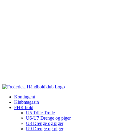
Kontingent
Klubmagasin
FHK hold
U5 Trille Trolle
U6-U7 Drenge og piger
U8 Drenge og piger
U9 Drenge og piger