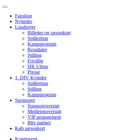
Fanshop
Nyheder
Ligaherrer
Billetter og sæsonkort
Spillertrup
Kampprogram
Resultater
Stilling
Frivillig
HK Ultras
Presse
1. DIV Kvinder
Spillertrup
Stilling
Kampprogram
Sponsorer
Sponsoroversigt
Medlemsoversigt
VIP arrangement
Bliv partner
Køb sæsonkort
Kontingent