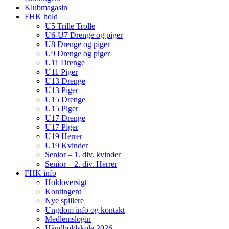
Klubmagasin
FHK hold
U5 Trille Trolle
U6-U7 Drenge og piger
U8 Drenge og piger
U9 Drenge og piger
U11 Drenge
U11 Piger
U13 Drenge
U13 Piger
U15 Drenge
U15 Piger
U17 Drenge
U17 Piger
U19 Herrer
U19 Kvinder
Senior – 1. div. kvinder
Senior – 2. div. Herrer
FHK info
Holdoversigt
Kontingent
Nye spillere
Ungdom info og kontakt
Medlemslogin
Håndboldskole 2026