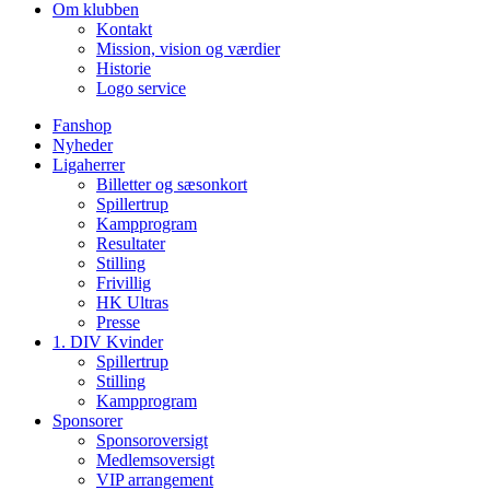
Om klubben
Kontakt
Mission, vision og værdier
Historie
Logo service
Fanshop
Nyheder
Ligaherrer
Billetter og sæsonkort
Spillertrup
Kampprogram
Resultater
Stilling
Frivillig
HK Ultras
Presse
1. DIV Kvinder
Spillertrup
Stilling
Kampprogram
Sponsorer
Sponsoroversigt
Medlemsoversigt
VIP arrangement