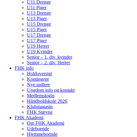
U11 Drenge
U11 Piger
U13 Drenge
U13 Piger
U15 Drenge
U15 Piger
U17 Drenge
U17 Piger
U19 Herrer
U19 Kvinder
Senior – 1. div. kvinder
Senior – 2. div. Herrer
FHK info
Holdoversigt
Kontingent
Nye spillere
Ungdom info og kontakt
Medlemslogin
Håndboldskole 2026
Klubmagasin
FHK Stævne
FHK Akademi
Om FHK Akademi
Udeboende
Hjemmeboende