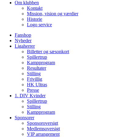
Om klubben
Kontakt
Mission, vision og værdier
Historie
Logo service
Fanshop
Nyheder
Ligaherrer
Billetter og sæsonkort
Spillertrup
Kampprogram
Resultater
Stilling
Frivillig
HK Ultras
Presse
1. DIV Kvinder
Spillertrup
Stilling
Kampprogram
Sponsorer
Sponsoroversigt
Medlemsoversigt
VIP arrangement