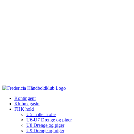
Kontingent
Klubmagasin
FHK hold
U5 Trille Trolle
U6-U7 Drenge og piger
U8 Drenge og piger
U9 Drenge og piger