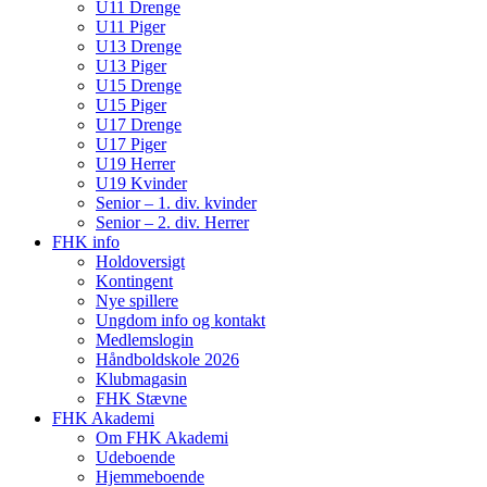
U11 Drenge
U11 Piger
U13 Drenge
U13 Piger
U15 Drenge
U15 Piger
U17 Drenge
U17 Piger
U19 Herrer
U19 Kvinder
Senior – 1. div. kvinder
Senior – 2. div. Herrer
FHK info
Holdoversigt
Kontingent
Nye spillere
Ungdom info og kontakt
Medlemslogin
Håndboldskole 2026
Klubmagasin
FHK Stævne
FHK Akademi
Om FHK Akademi
Udeboende
Hjemmeboende