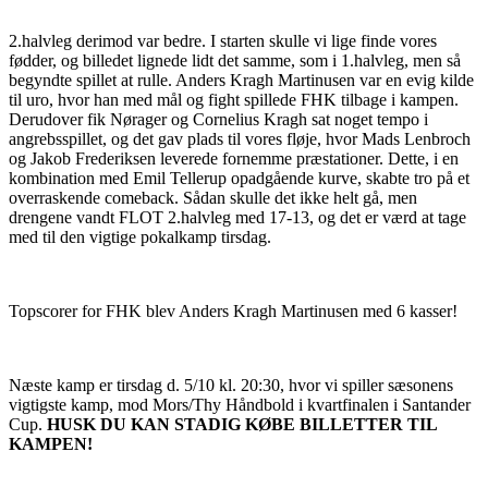
2.halvleg derimod var bedre. I starten skulle vi lige finde vores
fødder, og billedet lignede lidt det samme, som i 1.halvleg, men så
begyndte spillet at rulle. Anders Kragh Martinusen var en evig kilde
til uro, hvor han med mål og fight spillede FHK tilbage i kampen.
Derudover fik Nørager og Cornelius Kragh sat noget tempo i
angrebsspillet, og det gav plads til vores fløje, hvor Mads Lenbroch
og Jakob Frederiksen leverede fornemme præstationer. Dette, i en
kombination med Emil Tellerup opadgående kurve, skabte tro på et
overraskende comeback. Sådan skulle det ikke helt gå, men
drengene vandt FLOT 2.halvleg med 17-13, og det er værd at tage
med til den vigtige pokalkamp tirsdag.
Topscorer for FHK blev Anders Kragh Martinusen med 6 kasser!
Næste kamp er tirsdag d. 5/10 kl. 20:30, hvor vi spiller sæsonens
vigtigste kamp, mod Mors/Thy Håndbold i kvartfinalen i Santander
Cup.
HUSK DU KAN STADIG KØBE BILLETTER TIL
KAMPEN!