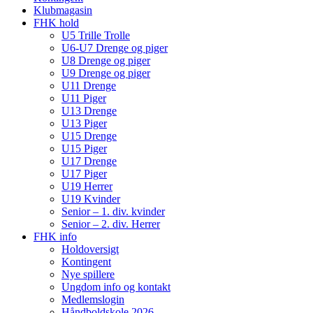
Klubmagasin
FHK hold
U5 Trille Trolle
U6-U7 Drenge og piger
U8 Drenge og piger
U9 Drenge og piger
U11 Drenge
U11 Piger
U13 Drenge
U13 Piger
U15 Drenge
U15 Piger
U17 Drenge
U17 Piger
U19 Herrer
U19 Kvinder
Senior – 1. div. kvinder
Senior – 2. div. Herrer
FHK info
Holdoversigt
Kontingent
Nye spillere
Ungdom info og kontakt
Medlemslogin
Håndboldskole 2026