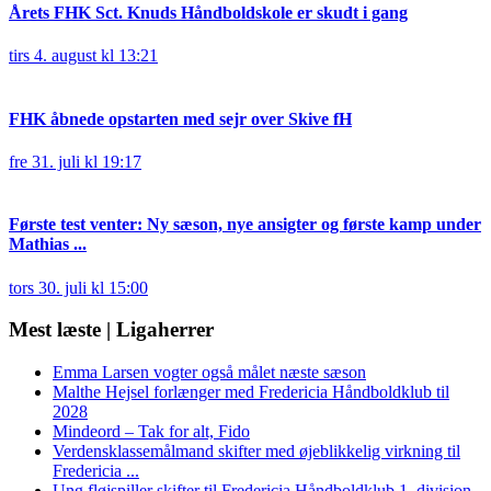
Årets FHK Sct. Knuds Håndboldskole er skudt i gang
tirs 4. august kl 13:21
FHK åbnede opstarten med sejr over Skive fH
fre 31. juli kl 19:17
Første test venter: Ny sæson, nye ansigter og første kamp under
Mathias ...
tors 30. juli kl 15:00
Mest læste | Ligaherrer
Emma Larsen vogter også målet næste sæson
Malthe Hejsel forlænger med Fredericia Håndboldklub til
2028
Mindeord – Tak for alt, Fido
Verdensklassemålmand skifter med øjeblikkelig virkning til
Fredericia ...
Ung fløjspiller skifter til Fredericia Håndboldklub 1. division