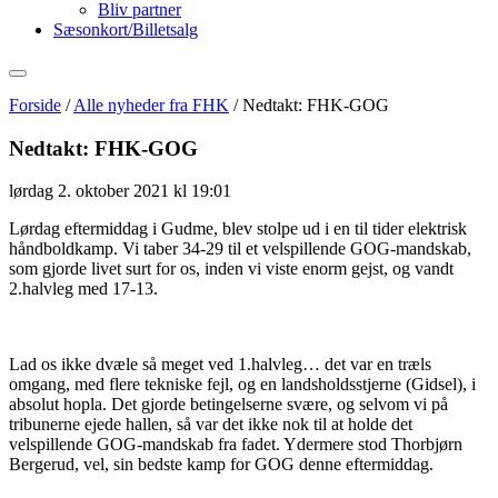
Bliv partner
Sæsonkort/Billetsalg
Forside
/
Alle nyheder fra FHK
/
Nedtakt: FHK-GOG
Nedtakt: FHK-GOG
lørdag 2. oktober 2021 kl 19:01
Lørdag eftermiddag i Gudme, blev stolpe ud i en til tider elektrisk
håndboldkamp. Vi taber 34-29 til et velspillende GOG-mandskab,
som gjorde livet surt for os, inden vi viste enorm gejst, og vandt
2.halvleg med 17-13.
Lad os ikke dvæle så meget ved 1.halvleg… det var en træls
omgang, med flere tekniske fejl, og en landsholdsstjerne (Gidsel), i
absolut hopla. Det gjorde betingelserne svære, og selvom vi på
tribunerne ejede hallen, så var det ikke nok til at holde det
velspillende GOG-mandskab fra fadet. Ydermere stod Thorbjørn
Bergerud, vel, sin bedste kamp for GOG denne eftermiddag.