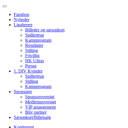
Fanshop
Nyheder
Ligaherrer
Billetter og sæsonkort
Spillertrup
Kampprogram
Resultater
Stilling
Frivillig
HK Ultras
Presse
1. DIV Kvinder
Spillertrup
Stilling
Kampprogram
Sponsorer
Sponsoroversigt
Medlemsoversigt
VIP arrangement
Bliv partner
Sæsonkort/Billetsalg
Kontingent