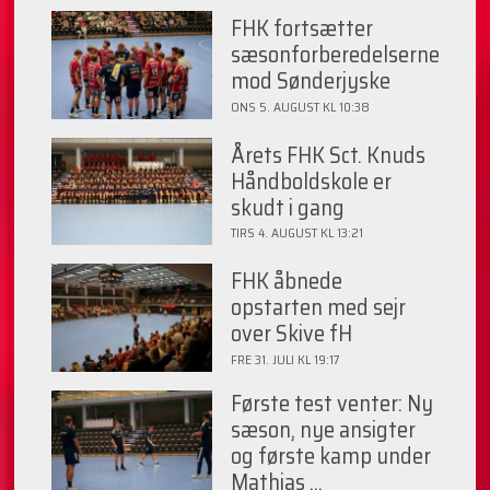
FHK fortsætter
sæsonforberedelserne
mod Sønderjyske
ONS 5. AUGUST KL 10:38
Årets FHK Sct. Knuds
Håndboldskole er
skudt i gang
TIRS 4. AUGUST KL 13:21
FHK åbnede
opstarten med sejr
over Skive fH
FRE 31. JULI KL 19:17
Første test venter: Ny
sæson, nye ansigter
og første kamp under
Mathias ...