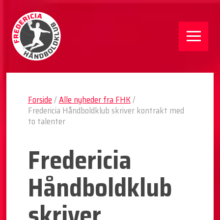
Forside
/
Alle nyheder fra FHK
/
Fredericia Håndboldklub skriver kontrakt med
to talenter
Fredericia
Håndboldklub
skriver