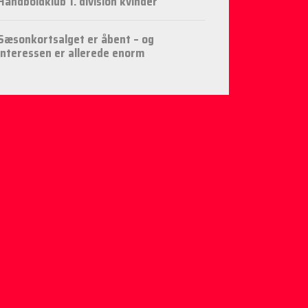
Håndboldklub 1. division kvinder
Sæsonkortsalget er åbent – og
interessen er allerede enorm