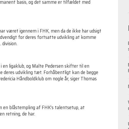
manent basis, og det samme er tilfældet med
e har været igennem i FHK, men da de ikke har udsigt
 nødvendigt for deres fortsatte udvikling at komme
 division.
 en ligaklub, og Malte Pedersen skifter til en
ølge deres udvikling tæt. Forhåbentligt kan de begge
 Fredericia Håndboldklub om nogle år, siger Thomas
m en blåstempling af FHK’s talentsetup, at
en retning, de har.