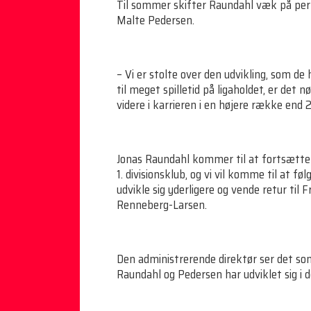
Til sommer skifter Raundahl væk på per
Malte Pedersen.
– Vi er stolte over den udvikling, som d
til meget spilletid på ligaholdet, er det
videre i karrieren i en højere række end 2.
Jonas Raundahl kommer til at fortsætte i
1. divisionsklub, og vi vil komme til at f
udvikle sig yderligere og vende retur til
Renneberg-Larsen.
Den administrerende direktør ser det so
Raundahl og Pedersen har udviklet sig i d