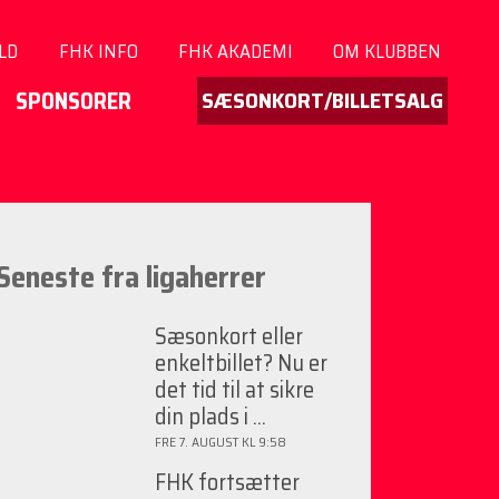
LD
FHK INFO
FHK AKADEMI
OM KLUBBEN
SÆSONKORT/BILLETSALG
SPONSORER
Seneste fra ligaherrer
Sæsonkort eller
enkeltbillet? Nu er
det tid til at sikre
din plads i ...
FRE 7. AUGUST KL 9:58
FHK fortsætter