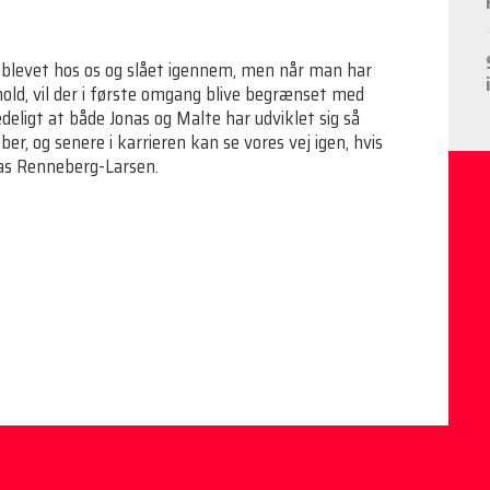
ar blevet hos os og slået igennem, men når man har
hold, vil der i første omgang blive begrænset med
lædeligt at både Jonas og Malte har udviklet sig så
er, og senere i karrieren kan se vores vej igen, hvis
mas Renneberg-Larsen.