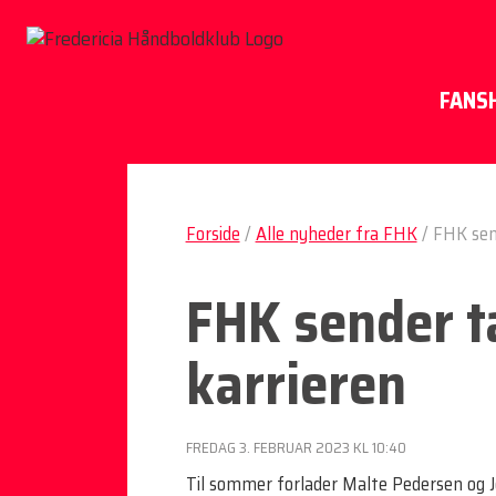
FANS
Forside
/
Alle nyheder fra FHK
/
FHK send
FHK sender ta
karrieren
FREDAG 3. FEBRUAR 2023 KL 10:40
Til sommer forlader Malte Pedersen og 