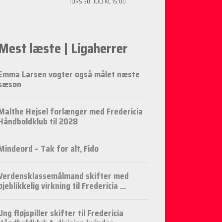
TORS 30. JULI KL 15:00
Mest læste | Ligaherrer
Emma Larsen vogter også målet næste
sæson
Malthe Hejsel forlænger med Fredericia
Håndboldklub til 2028
Mindeord – Tak for alt, Fido
Verdensklassemålmand skifter med
øjeblikkelig virkning til Fredericia ...
Ung fløjspiller skifter til Fredericia