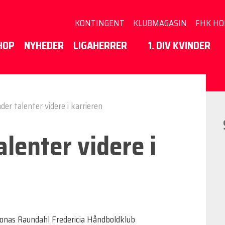
KONTINGENT
KLUBMAGASIN
FHK HO
HOP
NYHEDER
LIGAHERRER
1. DIV KVINDER
er talenter videre i karrieren
lenter videre i
Jonas Raundahl Fredericia Håndboldklub