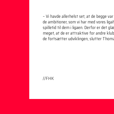
– Vi havde allerhelst set, at de begge v
de ambitioner, som vi har med vores liga
spilletid til dem i ligaen. Derfor er det g
meget, at de er attraktive for andre klubb
de fortsætter udviklingen, slutter Tho
//FHK