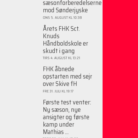
sæsonforberedelserne
mod Sønderjyske
ONS 5. AUGUST KL 10:38
Årets FHK Sct.
Knuds
Håndboldskole er
skudt i gang
TIRS 4. AUGUST KL 13:21
FHK åbnede
opstarten med sejr
over Skive fH
FRE 31. JULI KL 19:17
Første test venter:
Ny sæson, nye
ansigter og første
kamp under
Mathias ...