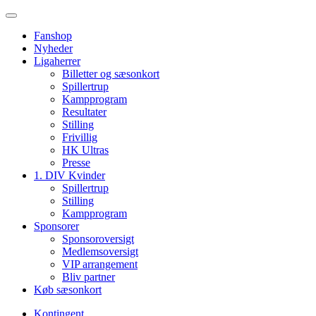
Fanshop
Nyheder
Ligaherrer
Billetter og sæsonkort
Spillertrup
Kampprogram
Resultater
Stilling
Frivillig
HK Ultras
Presse
1. DIV Kvinder
Spillertrup
Stilling
Kampprogram
Sponsorer
Sponsoroversigt
Medlemsoversigt
VIP arrangement
Bliv partner
Køb sæsonkort
Kontingent