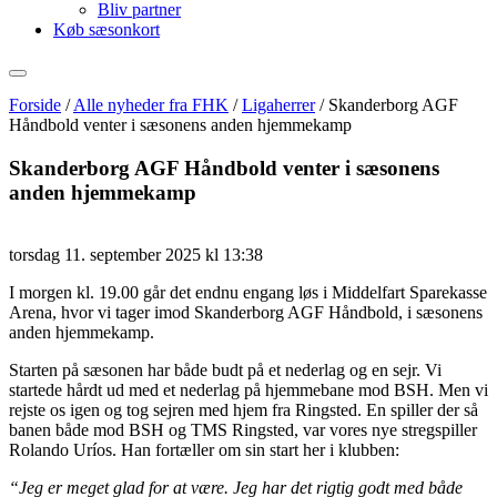
Bliv partner
Køb sæsonkort
Forside
/
Alle nyheder fra FHK
/
Ligaherrer
/
Skanderborg AGF
Håndbold venter i sæsonens anden hjemmekamp
Skanderborg AGF Håndbold venter i sæsonens
anden hjemmekamp
torsdag 11. september 2025 kl 13:38
I morgen kl. 19.00 går det endnu engang løs i Middelfart Sparekasse
Arena, hvor vi tager imod Skanderborg AGF Håndbold, i sæsonens
anden hjemmekamp.
Starten på sæsonen har både budt på et nederlag og en sejr. Vi
startede hårdt ud med et nederlag på hjemmebane mod BSH. Men vi
rejste os igen og tog sejren med hjem fra Ringsted. En spiller der så
banen både mod BSH og TMS Ringsted, var vores nye stregspiller
Rolando Uríos. Han fortæller om sin start her i klubben:
“Jeg er meget glad for at være. Jeg har det rigtig godt med både