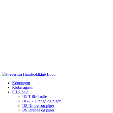
Kontingent
Klubmagasin
FHK hold
U5 Trille Trolle
U6-U7 Drenge og piger
U8 Drenge og piger
U9 Drenge og piger