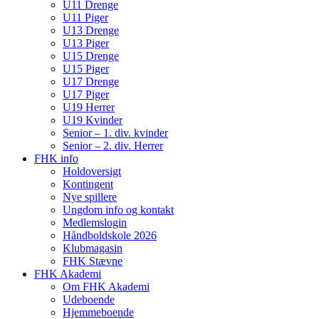
U11 Drenge
U11 Piger
U13 Drenge
U13 Piger
U15 Drenge
U15 Piger
U17 Drenge
U17 Piger
U19 Herrer
U19 Kvinder
Senior – 1. div. kvinder
Senior – 2. div. Herrer
FHK info
Holdoversigt
Kontingent
Nye spillere
Ungdom info og kontakt
Medlemslogin
Håndboldskole 2026
Klubmagasin
FHK Stævne
FHK Akademi
Om FHK Akademi
Udeboende
Hjemmeboende