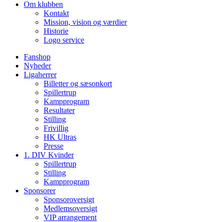
Om klubben
Kontakt
Mission, vision og værdier
Historie
Logo service
Fanshop
Nyheder
Ligaherrer
Billetter og sæsonkort
Spillertrup
Kampprogram
Resultater
Stilling
Frivillig
HK Ultras
Presse
1. DIV Kvinder
Spillertrup
Stilling
Kampprogram
Sponsorer
Sponsoroversigt
Medlemsoversigt
VIP arrangement