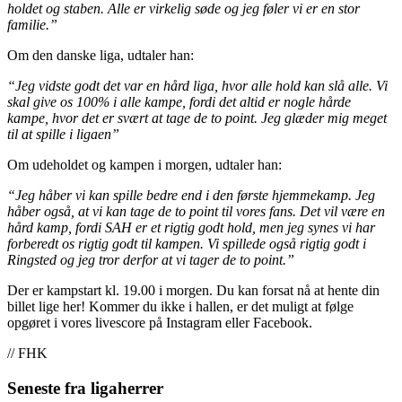
holdet og staben. Alle er virkelig søde og jeg føler vi er en stor
familie.”
Om den danske liga, udtaler han:
“Jeg vidste godt det var en hård liga, hvor alle hold kan slå alle. Vi
skal give os 100% i alle kampe, fordi det altid er nogle hårde
kampe, hvor det er svært at tage de to point. Jeg glæder mig meget
til at spille i ligaen”
Om udeholdet og kampen i morgen, udtaler han:
“Jeg håber vi kan spille bedre end i den første hjemmekamp. Jeg
håber også, at vi kan tage de to point til vores fans. Det vil være en
hård kamp, fordi SAH er et rigtig godt hold, men jeg synes vi har
forberedt os rigtig godt til kampen. Vi spillede også rigtig godt i
Ringsted og jeg tror derfor at vi tager de to point.”
Der er kampstart kl. 19.00 i morgen. Du kan forsat nå at hente din
billet lige her! Kommer du ikke i hallen, er det muligt at følge
opgøret i vores livescore på Instagram eller Facebook.
// FHK
Seneste fra ligaherrer