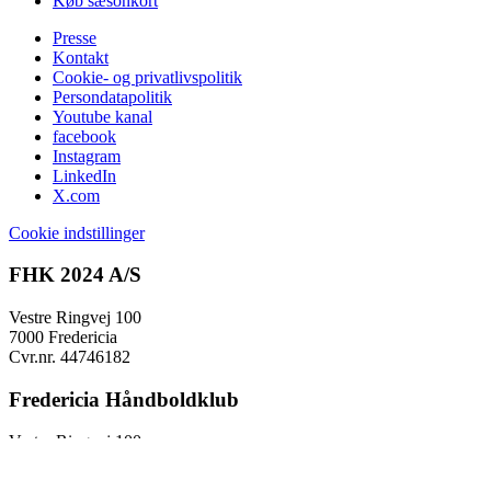
Køb sæsonkort
Presse
Kontakt
Cookie- og privatlivspolitik
Persondatapolitik
Youtube kanal
facebook
Instagram
LinkedIn
X.com
Cookie indstillinger
FHK 2024 A/S
Vestre Ringvej 100
7000 Fredericia
Cvr.nr. 44746182
Fredericia Håndboldklub
Vestre Ringvej 100
7000 Fredericia
fhk@fhk.dk