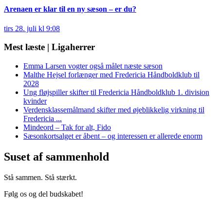
Arenaen er klar til en ny sæson – er du?
tirs 28. juli kl 9:08
Mest læste | Ligaherrer
Emma Larsen vogter også målet næste sæson
Malthe Hejsel forlænger med Fredericia Håndboldklub til
2028
Ung fløjspiller skifter til Fredericia Håndboldklub 1. division
kvinder
Verdensklassemålmand skifter med øjeblikkelig virkning til
Fredericia ...
Mindeord – Tak for alt, Fido
Sæsonkortsalget er åbent – og interessen er allerede enorm
Suset af sammenhold
Stå sammen. Stå stærkt.
Følg os og del budskabet!