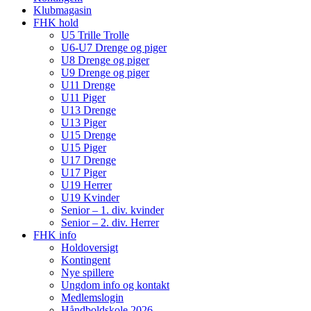
Klubmagasin
FHK hold
U5 Trille Trolle
U6-U7 Drenge og piger
U8 Drenge og piger
U9 Drenge og piger
U11 Drenge
U11 Piger
U13 Drenge
U13 Piger
U15 Drenge
U15 Piger
U17 Drenge
U17 Piger
U19 Herrer
U19 Kvinder
Senior – 1. div. kvinder
Senior – 2. div. Herrer
FHK info
Holdoversigt
Kontingent
Nye spillere
Ungdom info og kontakt
Medlemslogin
Håndboldskole 2026