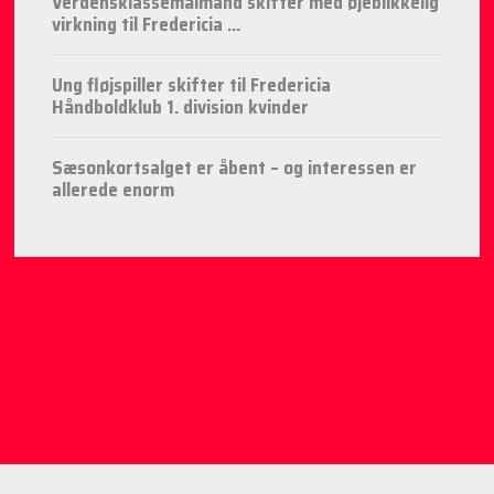
Verdensklassemålmand skifter med øjeblikkelig
virkning til Fredericia ...
Ung fløjspiller skifter til Fredericia
Håndboldklub 1. division kvinder
Sæsonkortsalget er åbent – og interessen er
allerede enorm