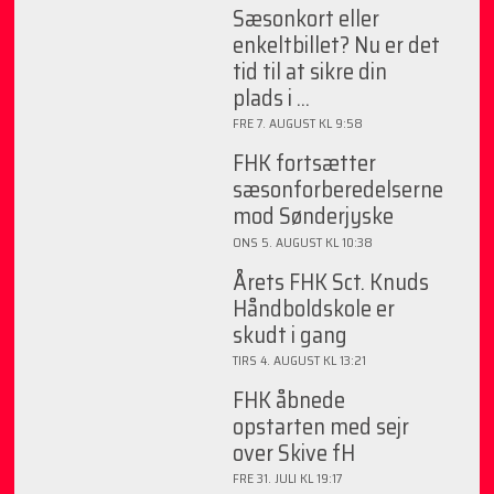
Sæsonkort eller
enkeltbillet? Nu er det
tid til at sikre din
plads i ...
FRE 7. AUGUST KL 9:58
FHK fortsætter
sæsonforberedelserne
mod Sønderjyske
ONS 5. AUGUST KL 10:38
Årets FHK Sct. Knuds
Håndboldskole er
skudt i gang
TIRS 4. AUGUST KL 13:21
FHK åbnede
opstarten med sejr
over Skive fH
FRE 31. JULI KL 19:17