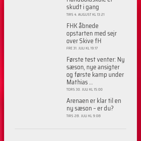
skudt i gang
TIRS 4. AUGUST KL 13:21
FHK åbnede
opstarten med sejr
over Skive fH
FRE 31. JULI KL 19:17
Første test venter: Ny
sæson, nye ansigter
og første kamp under
Mathias ...
TORS 30. JULI KL 15:00
Arenaen er klar til en
ny sæson – er du?
TIRS 28. JULI KL 9:08