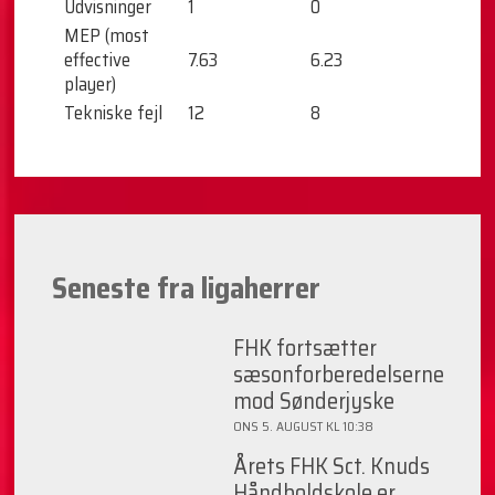
Udvisninger
1
0
MEP (most
effective
7.63
6.23
player)
Tekniske fejl
12
8
Seneste fra ligaherrer
FHK fortsætter
sæsonforberedelserne
mod Sønderjyske
ONS 5. AUGUST KL 10:38
Årets FHK Sct. Knuds
Håndboldskole er