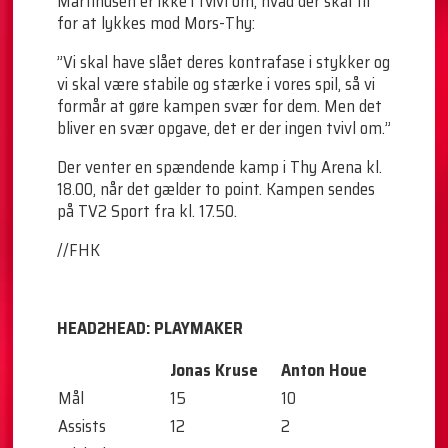
Martinusen er ikke i tvivl om, hvad der skal til
for at lykkes mod Mors-Thy:
”Vi skal have slået deres kontrafase i stykker og
vi skal være stabile og stærke i vores spil, så vi
formår at gøre kampen svær for dem. Men det
bliver en svær opgave, det er der ingen tvivl om.”
Der venter en spændende kamp i Thy Arena kl.
18.00, når det gælder to point. Kampen sendes
på TV2 Sport fra kl. 17.50.
//FHK
HEAD2HEAD: PLAYMAKER
Jonas Kruse
Anton Houe
Mål
15
10
Assists
12
2