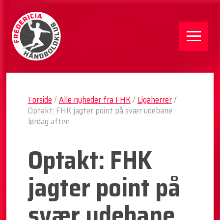
Forside
/
Alle nyheder fra FHK
/
Ligaherrer
/
Optakt: FHK jagter point på svær udebane
lørdag aften
Optakt: FHK
jagter point på
svær udebane