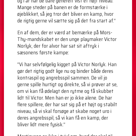
og i år har de bare generelt vist et højt niveau.
Mange steder på banen er de formstærke i
øjeblikket, så jeg tror det bliver en kamp, hvor
de rigtig gerne vil sætte sig på det fra start af.”
En af dem, der er værd at bemærke på Mors-
Thy-mandskabet er den unge playmaker Victor
Norlyk, der for alvor har sat sit aftryk i
sæsonens første kampe:
”Vi har selvfølgelig kigget på Victor Norlyk. Han
gør det rigtig godt lige nu og binder både deres
kontraspil og angrebsspil sammen. De vil jo
gerne spille hurtigt og direkte, så vi prøver at se,
om vi kan få ødelagt den rytme og få skubbet
lidt til Victor. Men han er jo ikke alene. De har
flere spillere, der har sat sig på et højt og stabilt
niveau, så vi skal forsøge at skabe noget uro i
deres angrebsspil, så vi kan få en kamp, der
bliver lidt mere fysisk.”