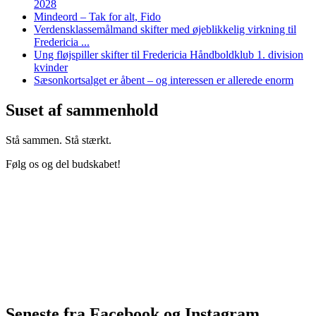
2028
Mindeord – Tak for alt, Fido
Verdensklassemålmand skifter med øjeblikkelig virkning til
Fredericia ...
Ung fløjspiller skifter til Fredericia Håndboldklub 1. division
kvinder
Sæsonkortsalget er åbent – og interessen er allerede enorm
Suset af sammenhold
Stå sammen. Stå stærkt.
Følg os og del budskabet!
Seneste fra Facebook og Instagram