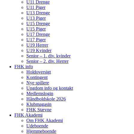
U11 Drenge
U11 Piger
U13 Drenge
U13 Piger
U15 Drenge
U15 Piger
U17 Drenge
U17 Piger
U19 Herrer
U19 Kvinder
Senior – 1. div. kvinder
Senior – 2. div. Herrer
FHK info
Holdoversigt
Kontingent
Nye spillere
Ungdom info og kontakt
Medlemslogin
Håndboldskole 2026
Klubmagasin
FHK Stævne
FHK Akademi
Om FHK Akademi
Udeboende
Hjemmeboende