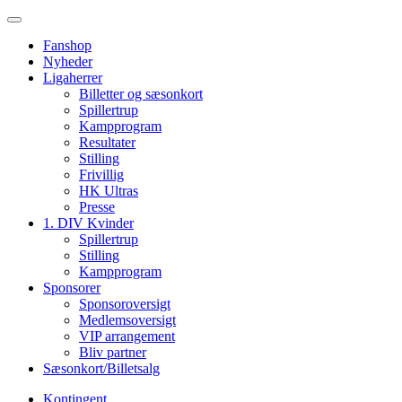
Fanshop
Nyheder
Ligaherrer
Billetter og sæsonkort
Spillertrup
Kampprogram
Resultater
Stilling
Frivillig
HK Ultras
Presse
1. DIV Kvinder
Spillertrup
Stilling
Kampprogram
Sponsorer
Sponsoroversigt
Medlemsoversigt
VIP arrangement
Bliv partner
Sæsonkort/Billetsalg
Kontingent