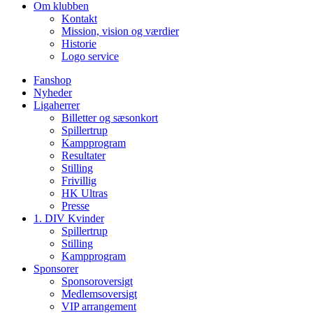
Om klubben
Kontakt
Mission, vision og værdier
Historie
Logo service
Fanshop
Nyheder
Ligaherrer
Billetter og sæsonkort
Spillertrup
Kampprogram
Resultater
Stilling
Frivillig
HK Ultras
Presse
1. DIV Kvinder
Spillertrup
Stilling
Kampprogram
Sponsorer
Sponsoroversigt
Medlemsoversigt
VIP arrangement