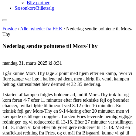
Bliv partner
Sæsonkort/Billetsalg
Forside
/
Alle nyheder fra FHK
/
Nederlag sendte pointene til Mors-
Thy
Nederlag sendte pointene til Mors-Thy
mandag 31. marts 2025 kl 8:31
I går kunne Mors-Thy tage 2 point med hjem efter en kamp, hvor vi
flere gange var lige i hælene på dem, men aldrig fik vendt kampen
helt og slutresultatet blev dermed et 32-35-nederlag.
I starten af kampen fulgtes holdene ad, indtil Mors-Thy trak fra og
kom foran 4-7 efter 11 minutter efter flere tekniske fejl og brænder
chancer, hvilket førte til timeout ved 8-12 efter 16 minutter. En
teknisk fejl gav Mors-Thy en 9-14-føring efter 20 minutter, men vi
kæmpede os tilbage i opgøret. Torsten Fries leverede nemlig vigtige
redninger, og vi reducerede til 13-15. Efter 27 minutter var stillingen
14-18, inden vi kort efter fik yderligere reduceret til 15-18. Med en
straffekast redning fra Fries, og et mål fra Bisgaard, kunne vi gå til