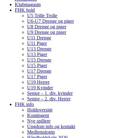
Klubmagasin
FHK hold
U5 Trille Trolle
U6-U7 Drenge og piger
U8 Drenge og piger
U9 Drenge og piger
U11 Drenge
U11 Piger
U13 Drenge
U13 Piger
U15 Drenge
U15 Piger
U17 Drenge
U17 Piger
U19 Herrer
U19 Kvinder
Senior – 1. div. kvinder
Senior – 2. div. Herrer
FHK info
Holdoversigt
Kontingent
Nye spillere
Ungdom info og kontakt
Medlemslogin
Håndboldskole 2026