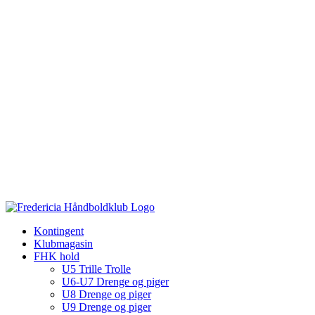
Kontingent
Klubmagasin
FHK hold
U5 Trille Trolle
U6-U7 Drenge og piger
U8 Drenge og piger
U9 Drenge og piger