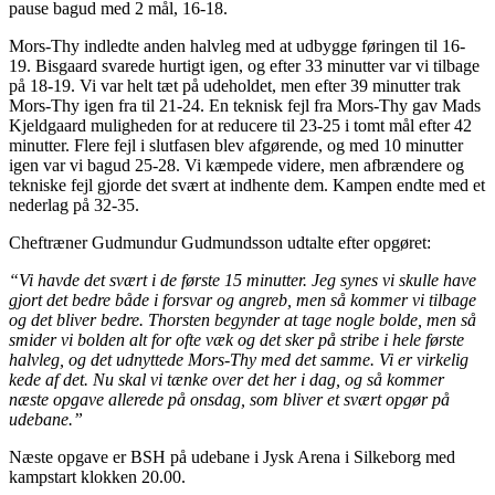
pause bagud med 2 mål, 16-18.
Mors-Thy indledte anden halvleg med at udbygge føringen til 16-
19. Bisgaard svarede hurtigt igen, og efter 33 minutter var vi tilbage
på 18-19. Vi var helt tæt på udeholdet, men efter 39 minutter trak
Mors-Thy igen fra til 21-24. En teknisk fejl fra Mors-Thy gav Mads
Kjeldgaard muligheden for at reducere til 23-25 i tomt mål efter 42
minutter. Flere fejl i slutfasen blev afgørende, og med 10 minutter
igen var vi bagud 25-28. Vi kæmpede videre, men afbrændere og
tekniske fejl gjorde det svært at indhente dem. Kampen endte med et
nederlag på 32-35.
Cheftræner Gudmundur Gudmundsson udtalte efter opgøret:
“Vi havde det svært i de første 15 minutter. Jeg synes vi skulle have
gjort det bedre både i forsvar og angreb, men så kommer vi tilbage
og det bliver bedre. Thorsten begynder at tage nogle bolde, men så
smider vi bolden alt for ofte væk og det sker på stribe i hele første
halvleg, og det udnyttede Mors-Thy med det samme. Vi er virkelig
kede af det. Nu skal vi tænke over det her i dag, og så kommer
næste opgave allerede på onsdag, som bliver et svært opgør på
udebane.”
Næste opgave er BSH på udebane i Jysk Arena i Silkeborg med
kampstart klokken 20.00.