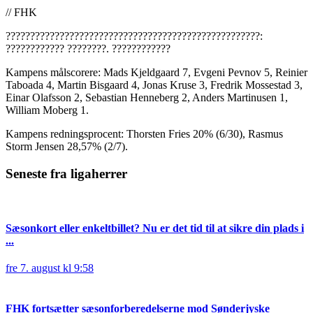
// FHK
????????????????????????????????????????????????????:
???????????? ????????. ????????????
Kampens målscorere: Mads Kjeldgaard 7, Evgeni Pevnov 5, Reinier
Taboada 4, Martin Bisgaard 4, Jonas Kruse 3, Fredrik Mossestad 3,
Einar Olafsson 2, Sebastian Henneberg 2, Anders Martinusen 1,
William Moberg 1.
Kampens redningsprocent: Thorsten Fries 20% (6/30), Rasmus
Storm Jensen 28,57% (2/7).
Seneste fra ligaherrer
Sæsonkort eller enkeltbillet? Nu er det tid til at sikre din plads i
...
fre 7. august kl 9:58
FHK fortsætter sæsonforberedelserne mod Sønderjyske