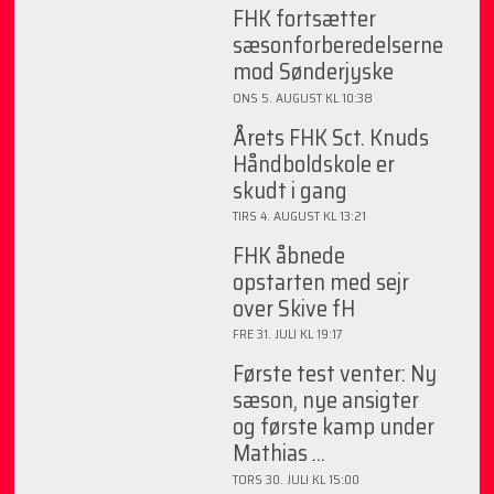
FHK fortsætter
sæsonforberedelserne
mod Sønderjyske
ONS 5. AUGUST KL 10:38
Årets FHK Sct. Knuds
Håndboldskole er
skudt i gang
TIRS 4. AUGUST KL 13:21
FHK åbnede
opstarten med sejr
over Skive fH
FRE 31. JULI KL 19:17
Første test venter: Ny
sæson, nye ansigter
og første kamp under
Mathias ...
TORS 30. JULI KL 15:00