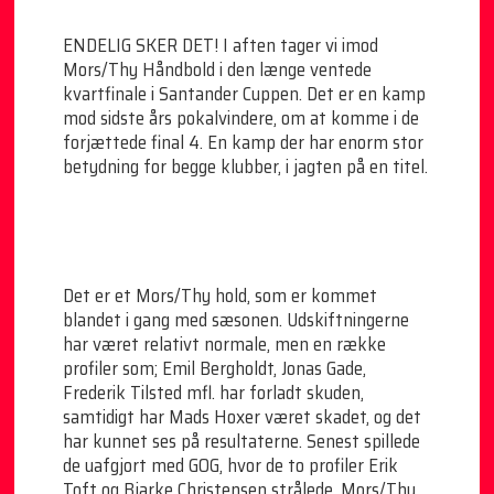
ENDELIG SKER DET! I aften tager vi imod
Mors/Thy Håndbold i den længe ventede
kvartfinale i Santander Cuppen. Det er en kamp
mod sidste års pokalvindere, om at komme i de
forjættede final 4. En kamp der har enorm stor
betydning for begge klubber, i jagten på en titel.
Det er et Mors/Thy hold, som er kommet
blandet i gang med sæsonen. Udskiftningerne
har været relativt normale, men en række
profiler som; Emil Bergholdt, Jonas Gade,
Frederik Tilsted mfl. har forladt skuden,
samtidigt har Mads Hoxer været skadet, og det
har kunnet ses på resultaterne. Senest spillede
de uafgjort med GOG, hvor de to profiler Erik
Toft og Bjarke Christensen strålede. Mors/Thy