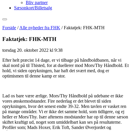
Bliv partner
Sæsonkort/Billetsalg
Forside
/
Alle nyheder fra FHK
/
Faktatjek: FHK-MTH
Faktatjek: FHK-MTH
torsdag 20. oktober 2022 kl 9:38
Efter helt præcist 14 dage, er vi tilbage på håndboldbanen, når vi
skal nord på til Thisted, for at duellerer mod Mors/Thy Håndbold. Et
hold, vi siden oprykningen, har haft det svært med, dog er
optimismen til denne kamp er stor.
Lad os bare være ærlige. Mors/Thy Håndbold på udebane er ikke
vores ønskemodstander. Fire nederlag er det blevet til siden
oprykningen, hvor det senest endte 39-32. Men tavlen er vasket ren
på mange områder. Vi er ikke det samme hold, som tidligere, og ej
heller er Mors/Thy. Især aftenens modstander har op til denne sæson
skiftet kraftigt ud, noget som umiddelbart kan ses på resultaterne.
Profiler som; Mads Hoxer, Erik Toft, Sander Øverjordet og