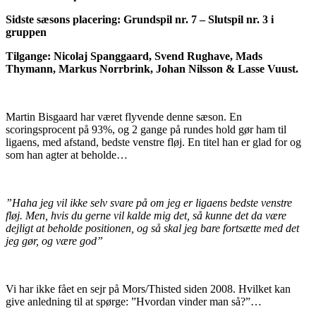
Sidste sæsons placering: Grundspil nr. 7 – Slutspil nr. 3 i
gruppen
Tilgange: Nicolaj Spanggaard, Svend Rughave, Mads
Thymann, Markus Norrbrink, Johan Nilsson & Lasse Vuust.
Martin Bisgaard har været flyvende denne sæson. En
scoringsprocent på 93%, og 2 gange på rundes hold gør ham til
ligaens, med afstand, bedste venstre fløj. En titel han er glad for og
som han agter at beholde…
”Haha jeg vil ikke selv svare på om jeg er ligaens bedste venstre
fløj. Men, hvis du gerne vil kalde mig det, så kunne det da være
dejligt at beholde positionen, og så skal jeg bare fortsætte med det
jeg gør, og være god”
Vi har ikke fået en sejr på Mors/Thisted siden 2008. Hvilket kan
give anledning til at spørge: ”Hvordan vinder man så?”…