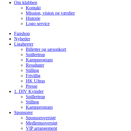
Om klubben
Kontakt
Mission, vision og værdier
Historie
Logo service
Fanshop
Nyheder
Ligaherrer
Billetter og sæsonkort
Spillertrup
Kampprogram
Resultater
Stilling
Frivillig
HK Ultras
Presse
1. DIV Kvinder
Spillertrup
Stilling
Kampprogram
Sponsorer
Sponsoroversigt
Medlemsoversigt
VIP arrangement