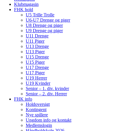
Klubmagasin
FHK hold
U5 Trille Trolle
U6-U7 Drenge og piger
U8 Drenge og piger
U9 Drenge og piger
U11 Drenge
U11 Piger
U13 Drenge
U13 Piger
U15 Drenge
U15 Piger
U17 Drenge
U17 Piger
U19 Herrer
U19 Kvinder
Senior – 1. div. kvinder
Senior – 2. div. Herrer
FHK info
Holdoversigt
Kontingent
Nye spillere
Ungdom info og kontakt
Medlemslogin
Håndboldskole 2026