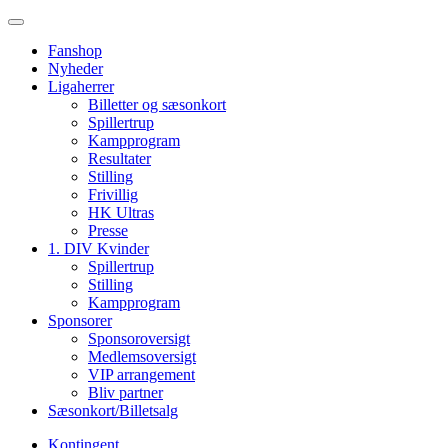
Fanshop
Nyheder
Ligaherrer
Billetter og sæsonkort
Spillertrup
Kampprogram
Resultater
Stilling
Frivillig
HK Ultras
Presse
1. DIV Kvinder
Spillertrup
Stilling
Kampprogram
Sponsorer
Sponsoroversigt
Medlemsoversigt
VIP arrangement
Bliv partner
Sæsonkort/Billetsalg
Kontingent