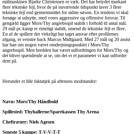
målmaskinen Bjarke Christensen er væk. Det har betydet markant
flere tekniske fejl, hvor de på nuværende tidspunkt laver 3 flere
tekniske fejl end gennemsnittet for sidste sæson. En tendens vi skal
forsøge at udnytte, med vores aggressive og offensive forsvar. Til
gengæld ligger Mors/Thy angrebsspil stabilt i forhold til antal mål.
29 mål pr. kamp er rimeligt stabilt, omend de tekniske fejl er flere.
En af de spillere der virkeligt har taget ansvar efter profilernes
afgang, er venstre back Marcus Midtgaard. Med 27 mål og 20 assist
har han om nogen været omdrejningspunktet i Mors/Thy
angrebsspil. Men bredden har været udfordringen for Mors/Thy og
det bliver spændende at se, om det er et parameter vi kan udfordre
dem på.
Herunder et lille faktatjek på aftenens modstander:
Navn: Mors/Thy Håndbold
Spillested: Thyhallerne/Sparekassen Thy Arena
Cheftræner: Niels Agesen
Seneste 5 kampe: T-V-V-T-T