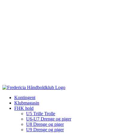
Kontingent
Klubmagasin
FHK hold
U5 Trille Trolle
U6-U7 Drenge og piger
U8 Drenge og piger
U9 Drenge og piger