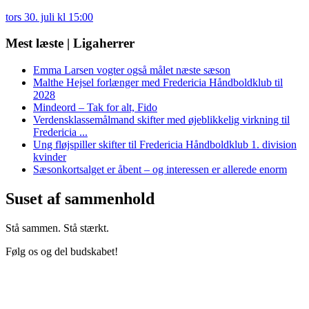
tors 30. juli kl 15:00
Mest læste | Ligaherrer
Emma Larsen vogter også målet næste sæson
Malthe Hejsel forlænger med Fredericia Håndboldklub til
2028
Mindeord – Tak for alt, Fido
Verdensklassemålmand skifter med øjeblikkelig virkning til
Fredericia ...
Ung fløjspiller skifter til Fredericia Håndboldklub 1. division
kvinder
Sæsonkortsalget er åbent – og interessen er allerede enorm
Suset af sammenhold
Stå sammen. Stå stærkt.
Følg os og del budskabet!