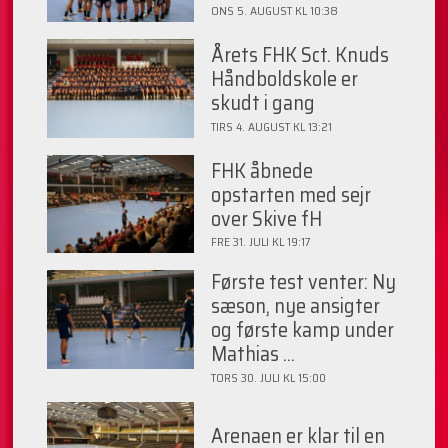
ONS 5. AUGUST KL 10:38
Årets FHK Sct. Knuds
Håndboldskole er
skudt i gang
TIRS 4. AUGUST KL 13:21
FHK åbnede
opstarten med sejr
over Skive fH
FRE 31. JULI KL 19:17
Første test venter: Ny
sæson, nye ansigter
og første kamp under
Mathias ...
TORS 30. JULI KL 15:00
Arenaen er klar til en