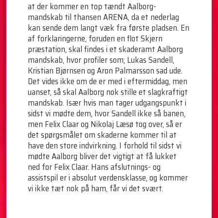
at der kommer en top tændt Aalborg-
mandskab til thansen ARENA, da et nederlag
kan sende dem langt væk fra første pladsen. En
af forklaringerne, foruden en flot Skjern
præstation, skal findes i et skaderamt Aalborg
mandskab, hvor profiler som; Lukas Sandell,
Kristian Bjørnsen og Aron Palmarsson sad ude.
Det vides ikke om de er med i eftermiddag, men
uanset, så skal Aalborg nok stille et slagkraftigt
mandskab. Især hvis man tager udgangspunkt i
sidst vi mødte dem, hvor Sandell ikke så banen,
men Felix Claar og Nikolaj Læsø tog over, så er
det spørgsmålet om skaderne kommer til at
have den store indvirkning. I forhold til sidst vi
mødte Aalborg bliver det vigtigt at få lukket
ned for Felix Claar. Hans afslutnings- og
assistspil er i absolut verdensklasse, og kommer
vi ikke tæt nok på ham, får vi det svært.