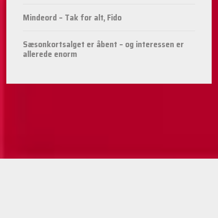
Mindeord – Tak for alt, Fido
Sæsonkortsalget er åbent – og interessen er
allerede enorm