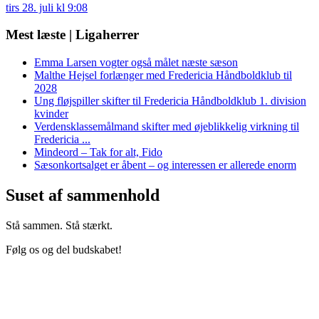
tirs 28. juli kl 9:08
Mest læste | Ligaherrer
Emma Larsen vogter også målet næste sæson
Malthe Hejsel forlænger med Fredericia Håndboldklub til
2028
Ung fløjspiller skifter til Fredericia Håndboldklub 1. division
kvinder
Verdensklassemålmand skifter med øjeblikkelig virkning til
Fredericia ...
Mindeord – Tak for alt, Fido
Sæsonkortsalget er åbent – og interessen er allerede enorm
Suset af sammenhold
Stå sammen. Stå stærkt.
Følg os og del budskabet!