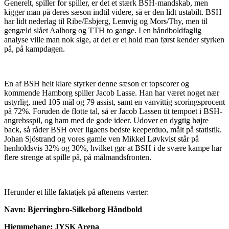
Generelt, spiller for spiller, er det et stærk BSH-mandskab, men
kigger man på deres sæson indtil videre, så er den lidt ustabilt. BSH
har lidt nederlag til Ribe/Esbjerg, Lemvig og Mors/Thy, men til
gengæld slået Aalborg og TTH to gange. I en håndboldfaglig
analyse ville man nok sige, at det er et hold man først kender styrken
på, på kampdagen.
En af BSH helt klare styrker denne sæson er topscorer og
kommende Hamborg spiller Jacob Lasse. Han har været noget nær
ustyrlig, med 105 mål og 79 assist, samt en vanvittig scoringsprocent
på 72%. Foruden de flotte tal, så er Jacob Lassen tit tempoet i BSH-
angrebsspil, og ham med de gode ideer. Udover en dygtig højre
back, så råder BSH over ligaens bedste keeperduo, målt på statistik.
Johan Sjöstrand og vores gamle ven Mikkel Løvkvist står på
henholdsvis 32% og 30%, hvilket gør at BSH i de svære kampe har
flere strenge at spille på, på målmandsfronten.
Herunder et lille faktatjek på aftenens værter:
Navn: Bjerringbro-Silkeborg Håndbold
Hjemmebane: JYSK Arena