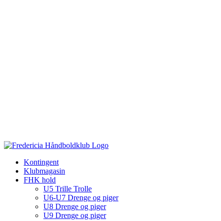
Kontingent
Klubmagasin
FHK hold
U5 Trille Trolle
U6-U7 Drenge og piger
U8 Drenge og piger
U9 Drenge og piger