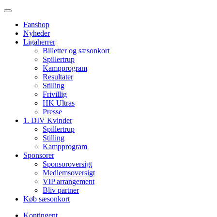
Fanshop
Nyheder
Ligaherrer
Billetter og sæsonkort
Spillertrup
Kampprogram
Resultater
Stilling
Frivillig
HK Ultras
Presse
1. DIV Kvinder
Spillertrup
Stilling
Kampprogram
Sponsorer
Sponsoroversigt
Medlemsoversigt
VIP arrangement
Bliv partner
Køb sæsonkort
Kontingent