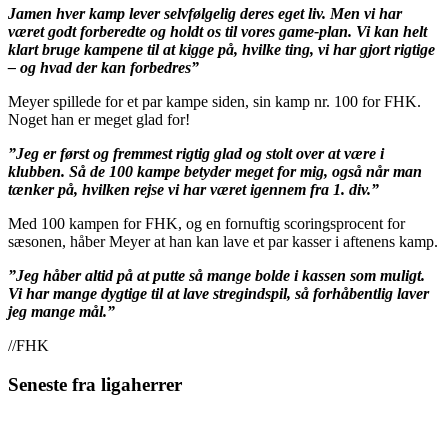
Jamen hver kamp lever selvfølgelig deres eget liv. Men vi har
været godt forberedte og holdt os til vores game-plan. Vi kan helt
klart bruge kampene til at kigge på, hvilke ting, vi har gjort rigtige
– og hvad der kan forbedres”
Meyer spillede for et par kampe siden, sin kamp nr. 100 for FHK.
Noget han er meget glad for!
”Jeg er først og fremmest rigtig glad og stolt over at være i
klubben. Så de 100 kampe betyder meget for mig, også når man
tænker på, hvilken rejse vi har været igennem fra 1. div.”
Med 100 kampen for FHK, og en fornuftig scoringsprocent for
sæsonen, håber Meyer at han kan lave et par kasser i aftenens kamp.
”Jeg håber altid på at putte så mange bolde i kassen som muligt.
Vi har mange dygtige til at lave stregindspil, så forhåbentlig laver
jeg mange mål.”
//FHK
Seneste fra ligaherrer