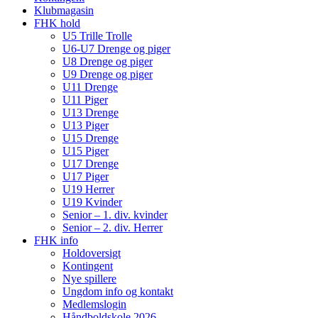
Klubmagasin
FHK hold
U5 Trille Trolle
U6-U7 Drenge og piger
U8 Drenge og piger
U9 Drenge og piger
U11 Drenge
U11 Piger
U13 Drenge
U13 Piger
U15 Drenge
U15 Piger
U17 Drenge
U17 Piger
U19 Herrer
U19 Kvinder
Senior – 1. div. kvinder
Senior – 2. div. Herrer
FHK info
Holdoversigt
Kontingent
Nye spillere
Ungdom info og kontakt
Medlemslogin
Håndboldskole 2026