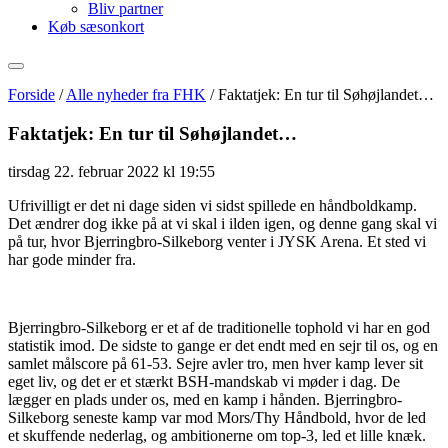
Bliv partner
Køb sæsonkort
Forside
/
Alle nyheder fra FHK
/
Faktatjek: En tur til Søhøjlandet…
Faktatjek: En tur til Søhøjlandet…
tirsdag 22. februar 2022 kl 19:55
Ufrivilligt er det ni dage siden vi sidst spillede en håndboldkamp.
Det ændrer dog ikke på at vi skal i ilden igen, og denne gang skal vi
på tur, hvor Bjerringbro-Silkeborg venter i JYSK Arena. Et sted vi
har gode minder fra.
Bjerringbro-Silkeborg er et af de traditionelle tophold vi har en god
statistik imod. De sidste to gange er det endt med en sejr til os, og en
samlet målscore på 61-53. Sejre avler tro, men hver kamp lever sit
eget liv, og det er et stærkt BSH-mandskab vi møder i dag. De
lægger en plads under os, med en kamp i hånden. Bjerringbro-
Silkeborg seneste kamp var mod Mors/Thy Håndbold, hvor de led
et skuffende nederlag, og ambitionerne om top-3, led et lille knæk.