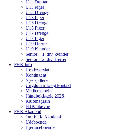
U11 Drenge
U11 Piger
U13 Drenge
U13 Piger
U15 Drenge
U15 Piger
U17 Drenge
U17 Piger
U19 Herrer
U19 Kvinder
Senior – 1. div. kvinder
Senior – 2. div. Herrer
FHK info
Holdoversigt
Kontingent
Nye spillere
Ungdom info og kontakt
Medlemslogin
Håndboldskole 2026
Klubmagasin
FHK Stævne
FHK Akademi
Om FHK Akademi
Udeboende
Hjemmeboende