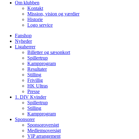
Om klubben
Kontakt
Mission, vision og værdier
Historie
Logo service
Fanshop
Nyheder
Ligaherrer
Billetter og sæsonkort
Spillertrup
Kampprogram
Resultater
Stilling
Frivillig
HK Ultras
Presse
1. DIV Kvinder
Spillertrup
Stilling
Kampprogram
Sponsorer
Sponsoroversigt
Medlemsoversigt
VIP arrangement