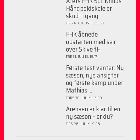
Årets FHK Sct. Knuds
Håndboldskole er
skudt i gang
TIRS 4. AUGUST KL 13:21
FHK åbnede
opstarten med sejr
over Skive fH
FRE 31. JULI KL 19:17
Første test venter: Ny
sæson, nye ansigter
og første kamp under
Mathias ...
TORS 30. JULI KL 15:00
Arenaen er klar til en
ny sæson – er du?
TIRS 28. JULI KL 9:08