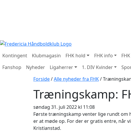
Kontingent
Klubmagasin
FHK hold
FHK info
FHK
Fanshop
Nyheder
Ligaherrer
1. DIV Kvinder
Spo
Forside
/
Alle nyheder fra FHK
/
Træningskamp
Træningskamp: FH
søndag 31. juli 2022 kl 11:08
Første træningskamp venter lige rundt om h
er at møde op. For der er gratis entre, når v
Kristianstad.