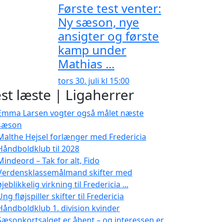
Første test venter:
Ny sæson, nye
ansigter og første
kamp under
Mathias ...
tors 30. juli kl 15:00
st læste | Ligaherrer
Emma Larsen vogter også målet næste
sæson
Malthe Hejsel forlænger med Fredericia
Håndboldklub til 2028
Mindeord – Tak for alt, Fido
Verdensklassemålmand skifter med
øjeblikkelig virkning til Fredericia ...
Ung fløjspiller skifter til Fredericia
Håndboldklub 1. division kvinder
Sæsonkortsalget er åbent – og interessen er