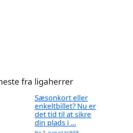
neste fra ligaherrer
Sæsonkort eller
enkeltbillet? Nu er
det tid til at sikre
din plads i ...
fre 7. august kl 9:58