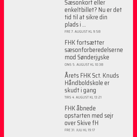
Sæsonkort eller
enkeltbillet? Nu er det
tid til at sikre din
plads i ...
FRE 7. AUGUST KL 9:58
FHK fortsætter
sæsonforberedelserne
mod Sønderjyske
ONS 5. AUGUST KL 10:38
Årets FHK Sct. Knuds
Håndboldskole er
skudt i gang
TIRS 4. AUGUST KL 13:21
FHK åbnede
opstarten med sejr
over Skive fH
FRE 31. JULI KL 19:17