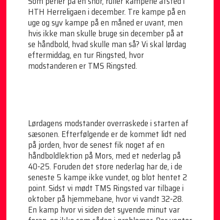
Som perler på en snor, ruller kampene afsted i
HTH Herreligaen i december. Tre kampe på en
uge og syv kampe på en måned er uvant, men
hvis ikke man skulle bruge sin december på at
se håndbold, hvad skulle man så? Vi skal lørdag
eftermiddag, en tur Ringsted, hvor
modstanderen er TMS Ringsted.
Lørdagens modstander overraskede i starten af
sæsonen. Efterfølgende er de kommet lidt ned
på jorden, hvor de senest fik noget af en
håndboldlektion på Mors, med et nederlag på
40-25. Foruden det store nederlag har de, i de
seneste 5 kampe ikke vundet, og blot hentet 2
point. Sidst vi mødt TMS Ringsted var tilbage i
oktober på hjemmebane, hvor vi vandt 32-28.
En kamp hvor vi siden det syvende minut var