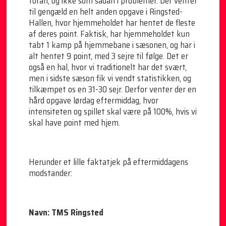
foran, og ikke som sådan i problemer. Der venter
til gengæld en helt anden opgave i Ringsted-
Hallen, hvor hjemmeholdet har hentet de fleste
af deres point. Faktisk, har hjemmeholdet kun
tabt 1 kamp på hjemmebane i sæsonen, og har i
alt hentet 9 point, med 3 sejre til følge. Det er
også en hal, hvor vi traditionelt har det svært,
men i sidste sæson fik vi vendt statistikken, og
tilkæmpet os en 31-30 sejr. Derfor venter der en
hård opgave lørdag eftermiddag, hvor
intensiteten og spillet skal være på 100%, hvis vi
skal have point med hjem.
Herunder et lille faktatjek på eftermiddagens
modstander:
Navn: TMS Ringsted