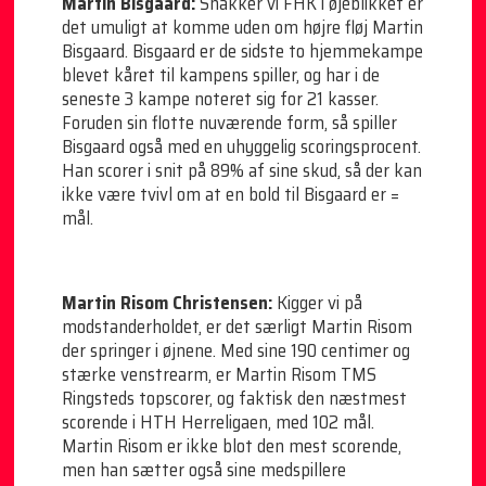
Martin Bisgaard:
Snakker vi FHK i øjeblikket er
det umuligt at komme uden om højre fløj Martin
Bisgaard. Bisgaard er de sidste to hjemmekampe
blevet kåret til kampens spiller, og har i de
seneste 3 kampe noteret sig for 21 kasser.
Foruden sin flotte nuværende form, så spiller
Bisgaard også med en uhyggelig scoringsprocent.
Han scorer i snit på 89% af sine skud, så der kan
ikke være tvivl om at en bold til Bisgaard er =
mål.
Martin Risom Christensen:
Kigger vi på
modstanderholdet, er det særligt Martin Risom
der springer i øjnene. Med sine 190 centimer og
stærke venstrearm, er Martin Risom TMS
Ringsteds topscorer, og faktisk den næstmest
scorende i HTH Herreligaen, med 102 mål.
Martin Risom er ikke blot den mest scorende,
men han sætter også sine medspillere