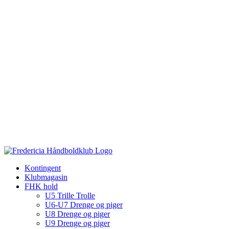
Kontingent
Klubmagasin
FHK hold
U5 Trille Trolle
U6-U7 Drenge og piger
U8 Drenge og piger
U9 Drenge og piger