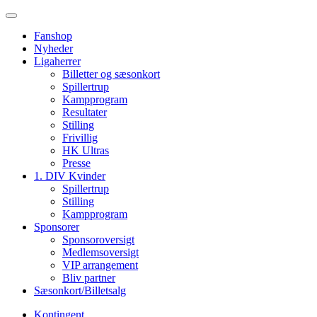
Fanshop
Nyheder
Ligaherrer
Billetter og sæsonkort
Spillertrup
Kampprogram
Resultater
Stilling
Frivillig
HK Ultras
Presse
1. DIV Kvinder
Spillertrup
Stilling
Kampprogram
Sponsorer
Sponsoroversigt
Medlemsoversigt
VIP arrangement
Bliv partner
Sæsonkort/Billetsalg
Kontingent