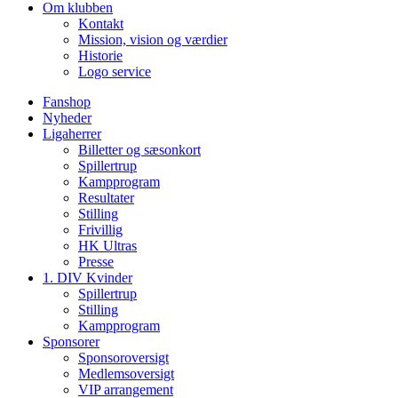
Om klubben
Kontakt
Mission, vision og værdier
Historie
Logo service
Fanshop
Nyheder
Ligaherrer
Billetter og sæsonkort
Spillertrup
Kampprogram
Resultater
Stilling
Frivillig
HK Ultras
Presse
1. DIV Kvinder
Spillertrup
Stilling
Kampprogram
Sponsorer
Sponsoroversigt
Medlemsoversigt
VIP arrangement