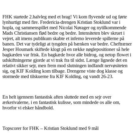
FHK startede 2.halvleg med et brag! Vi kom flyvende ud og førte
lynhurtigt med fire. Fredericia-drengen Kristian Stoklund var i
hopla, og sammenspillet med Nicolai Nørager og nytilkommende
Mads Christiansen flød bedre og bedre. Intensiteten blev skruet i
vejret, alt imens publikum skabte et inferno leverede spillerne på
banen. Det var tydeligt at tyngden på bænken var bedre. Cheftræner
Jesper Houmark skiftede klogt på en række nøglepositioner så hele
bagkæden var frisk. En bagkæde hvor alle bidrog, og netop flowet i
udskiftningerne gjorde at vi trak fra til sidst. Længe lignede det en
relativt sikker sejr, men frem mod slutningen indfandt nervøsiteten
sig, og KIF Kolding kom tilbage. Drengene viste dog klasse og
stormede med tilskuerne fra KIF Kolding, og vandt 26-23.
En helt igennem fantastisk aften sluttede med en sejr over
ærkerivalerne, i en fantastisk kulisse, som mindede os alle om,
hvorfor vi elsker håndbold.
Topscorer for FHK – Kristian Stoklund med 9 mål