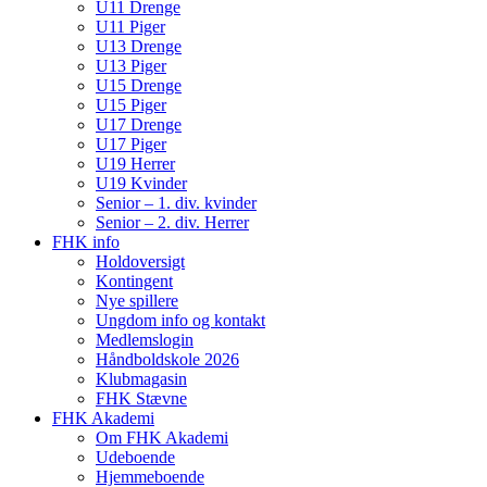
U11 Drenge
U11 Piger
U13 Drenge
U13 Piger
U15 Drenge
U15 Piger
U17 Drenge
U17 Piger
U19 Herrer
U19 Kvinder
Senior – 1. div. kvinder
Senior – 2. div. Herrer
FHK info
Holdoversigt
Kontingent
Nye spillere
Ungdom info og kontakt
Medlemslogin
Håndboldskole 2026
Klubmagasin
FHK Stævne
FHK Akademi
Om FHK Akademi
Udeboende
Hjemmeboende