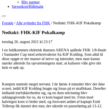
Bliv partner
Sæsonkort/Billetsalg
Forside
/
Alle nyheder fra FHK
/
Nedtakt: FHK-KIF Pokalkamp
Nedtakt: FHK-KIF Pokalkamp
torsdag 26. august 2021 kl 23:17
I en fuldkommen elektrisk thansen ARENA spillede FHK 1/8-finale
i Santander Cup mod ærkerivalerne fra KIF Kolding. Som altid til
disse opgør er der masser af nerve og intensitet, men man kunne
mærke allerede fra opvarmningens start, at kulissen ville give det
hele et nøk op.
Kampen startede meget nervøst. I de første 4 minutter blev der ikke
scoret, indtil KIF Kolding bragte sig foran på et straffekast. Derefter
indfandt træfsikkerheden sig, og en dum udvisning blev
udslagsgivende for os, da vi kom bagud med tre. Frem mod
halvlegen kom vi bedre med, og forsvaret anført af kaptajn Emil
Tellerup fik dannet den mur, der sikrede en pauseføring på 13-12.