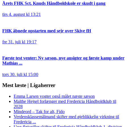
Årets FHK Sct. Knuds Håndboldskole er skudt i gang
tirs 4. august kl 13:21
FHK åbnede opstarten med sejr over Skive fH
fre 31. juli kl 19:17
Første test venter: Ny sæson, nye ansigter og første kamp under
Mathias ...
tors 30. juli kl 15:00
Mest læste | Ligaherrer
Emma Larsen vogter også målet næste sæson
Malthe Hejsel forlænger med Fredericia Håndboldklub til
2028
Mindeord – Tak for alt, Fido
Verdensklassemålmand skifter med øjeblikkelig virkning til
Fredericia ...
Ung fløjspiller skifter til Fredericia Håndboldklub 1. division