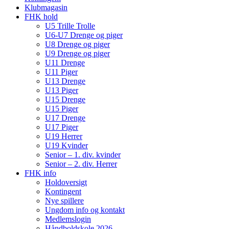
Klubmagasin
FHK hold
U5 Trille Trolle
U6-U7 Drenge og piger
U8 Drenge og piger
U9 Drenge og piger
U11 Drenge
U11 Piger
U13 Drenge
U13 Piger
U15 Drenge
U15 Piger
U17 Drenge
U17 Piger
U19 Herrer
U19 Kvinder
Senior – 1. div. kvinder
Senior – 2. div. Herrer
FHK info
Holdoversigt
Kontingent
Nye spillere
Ungdom info og kontakt
Medlemslogin
Håndboldskole 2026