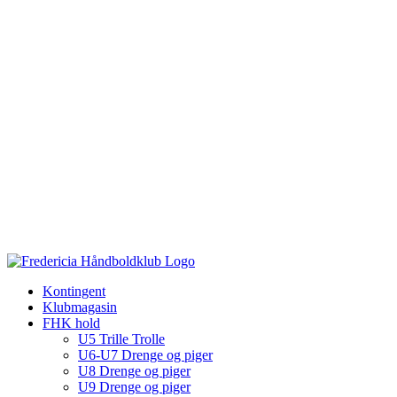
Kontingent
Klubmagasin
FHK hold
U5 Trille Trolle
U6-U7 Drenge og piger
U8 Drenge og piger
U9 Drenge og piger