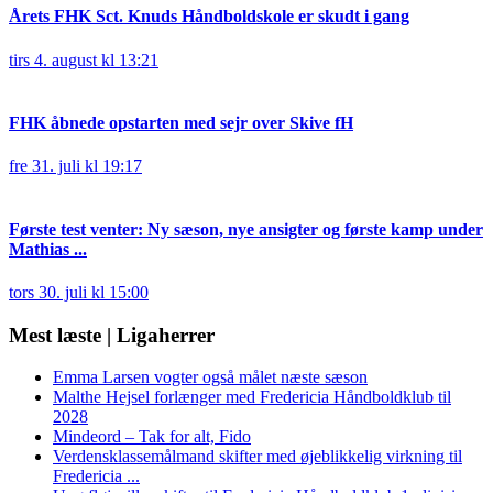
Årets FHK Sct. Knuds Håndboldskole er skudt i gang
tirs 4. august kl 13:21
FHK åbnede opstarten med sejr over Skive fH
fre 31. juli kl 19:17
Første test venter: Ny sæson, nye ansigter og første kamp under
Mathias ...
tors 30. juli kl 15:00
Mest læste | Ligaherrer
Emma Larsen vogter også målet næste sæson
Malthe Hejsel forlænger med Fredericia Håndboldklub til
2028
Mindeord – Tak for alt, Fido
Verdensklassemålmand skifter med øjeblikkelig virkning til
Fredericia ...