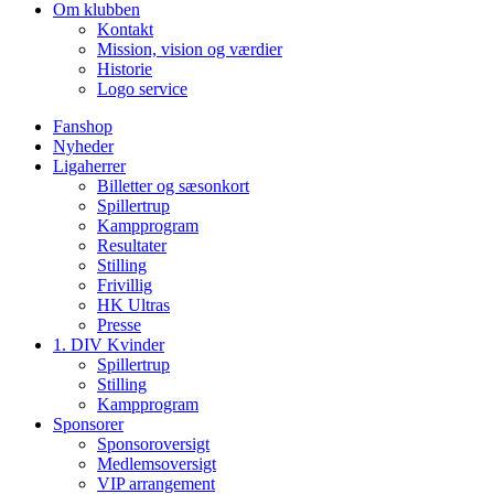
Om klubben
Kontakt
Mission, vision og værdier
Historie
Logo service
Fanshop
Nyheder
Ligaherrer
Billetter og sæsonkort
Spillertrup
Kampprogram
Resultater
Stilling
Frivillig
HK Ultras
Presse
1. DIV Kvinder
Spillertrup
Stilling
Kampprogram
Sponsorer
Sponsoroversigt
Medlemsoversigt
VIP arrangement