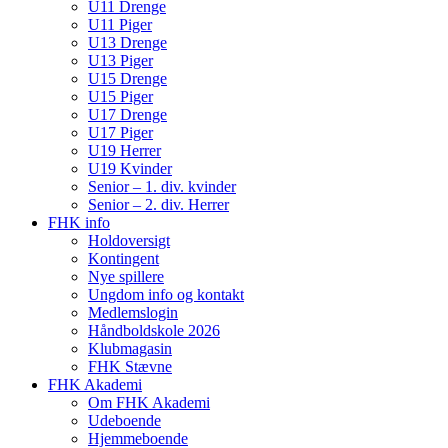
U11 Drenge
U11 Piger
U13 Drenge
U13 Piger
U15 Drenge
U15 Piger
U17 Drenge
U17 Piger
U19 Herrer
U19 Kvinder
Senior – 1. div. kvinder
Senior – 2. div. Herrer
FHK info
Holdoversigt
Kontingent
Nye spillere
Ungdom info og kontakt
Medlemslogin
Håndboldskole 2026
Klubmagasin
FHK Stævne
FHK Akademi
Om FHK Akademi
Udeboende
Hjemmeboende