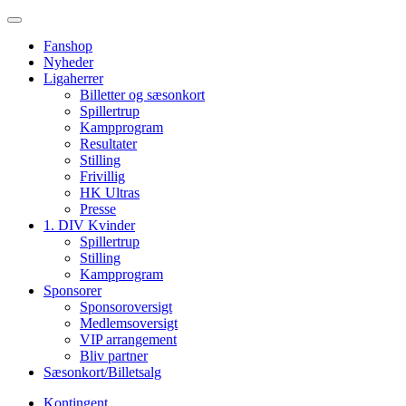
Fanshop
Nyheder
Ligaherrer
Billetter og sæsonkort
Spillertrup
Kampprogram
Resultater
Stilling
Frivillig
HK Ultras
Presse
1. DIV Kvinder
Spillertrup
Stilling
Kampprogram
Sponsorer
Sponsoroversigt
Medlemsoversigt
VIP arrangement
Bliv partner
Sæsonkort/Billetsalg
Kontingent