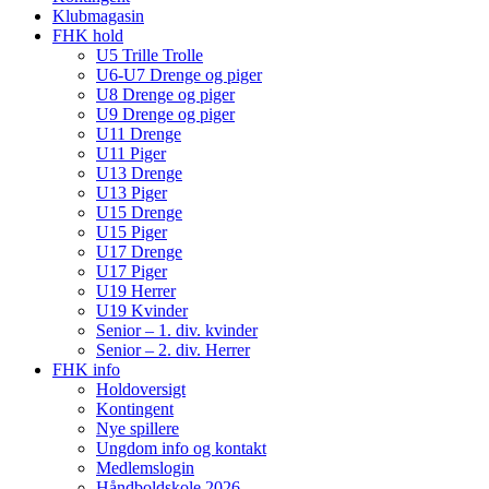
Klubmagasin
FHK hold
U5 Trille Trolle
U6-U7 Drenge og piger
U8 Drenge og piger
U9 Drenge og piger
U11 Drenge
U11 Piger
U13 Drenge
U13 Piger
U15 Drenge
U15 Piger
U17 Drenge
U17 Piger
U19 Herrer
U19 Kvinder
Senior – 1. div. kvinder
Senior – 2. div. Herrer
FHK info
Holdoversigt
Kontingent
Nye spillere
Ungdom info og kontakt
Medlemslogin
Håndboldskole 2026