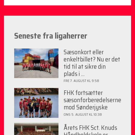
Seneste fra ligaherrer
Sæsonkort eller
enkeltbillet? Nu er det
tid til at sikre din
plads i ...
FRE 7. AUGUST KL 9:58
FHK fortsætter
sæsonforberedelserne
mod Sønderjyske
ONS 5. AUGUST KL 10:38
Årets FHK Sct. Knuds
Håndboldskole er