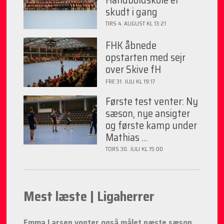
skudt i gang
TIRS 4. AUGUST KL 13:21
FHK åbnede
opstarten med sejr
over Skive fH
FRE 31. JULI KL 19:17
Første test venter: Ny
sæson, nye ansigter
og første kamp under
Mathias ...
TORS 30. JULI KL 15:00
Mest læste | Ligaherrer
Emma Larsen vogter også målet næste sæson