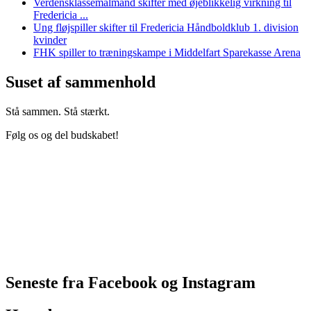
Verdensklassemålmand skifter med øjeblikkelig virkning til
Fredericia ...
Ung fløjspiller skifter til Fredericia Håndboldklub 1. division
kvinder
FHK spiller to træningskampe i Middelfart Sparekasse Arena
Suset af sammenhold
Stå sammen. Stå stærkt.
Følg os og del budskabet!
Seneste fra Facebook og Instagram