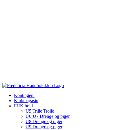
Kontingent
Klubmagasin
FHK hold
U5 Trille Trolle
U6-U7 Drenge og piger
U8 Drenge og piger
U9 Drenge og piger