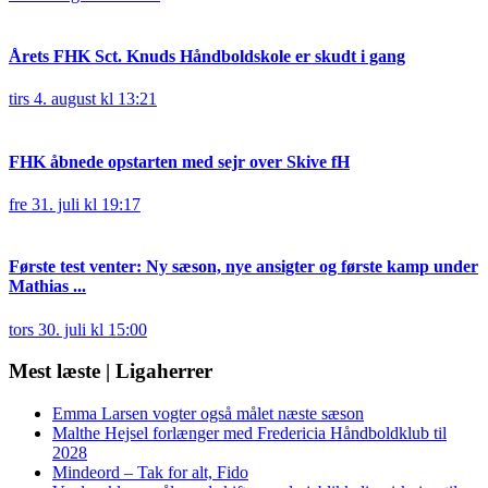
Årets FHK Sct. Knuds Håndboldskole er skudt i gang
tirs 4. august kl 13:21
FHK åbnede opstarten med sejr over Skive fH
fre 31. juli kl 19:17
Første test venter: Ny sæson, nye ansigter og første kamp under
Mathias ...
tors 30. juli kl 15:00
Mest læste | Ligaherrer
Emma Larsen vogter også målet næste sæson
Malthe Hejsel forlænger med Fredericia Håndboldklub til
2028
Mindeord – Tak for alt, Fido