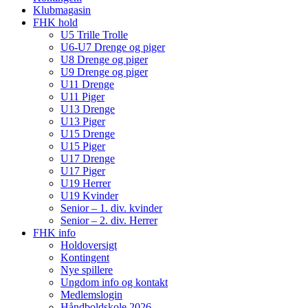
Klubmagasin
FHK hold
U5 Trille Trolle
U6-U7 Drenge og piger
U8 Drenge og piger
U9 Drenge og piger
U11 Drenge
U11 Piger
U13 Drenge
U13 Piger
U15 Drenge
U15 Piger
U17 Drenge
U17 Piger
U19 Herrer
U19 Kvinder
Senior – 1. div. kvinder
Senior – 2. div. Herrer
FHK info
Holdoversigt
Kontingent
Nye spillere
Ungdom info og kontakt
Medlemslogin
Håndboldskole 2026