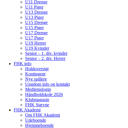
U11 Drenge
U11 Piger
U13 Drenge
U13 Piger
U15 Drenge
U15 Piger
U17 Drenge
U17 Piger
U19 Herrer
U19 Kvinder
Senior – 1. div. kvinder
Senior – 2. div. Herrer
FHK info
Holdoversigt
Kontingent
Nye spillere
Ungdom info og kontakt
Medlemslogin
Håndboldskole 2026
Klubmagasin
FHK Stævne
FHK Akademi
Om FHK Akademi
Udeboende
Hjemmeboende