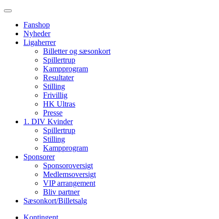
Fanshop
Nyheder
Ligaherrer
Billetter og sæsonkort
Spillertrup
Kampprogram
Resultater
Stilling
Frivillig
HK Ultras
Presse
1. DIV Kvinder
Spillertrup
Stilling
Kampprogram
Sponsorer
Sponsoroversigt
Medlemsoversigt
VIP arrangement
Bliv partner
Sæsonkort/Billetsalg
Kontingent