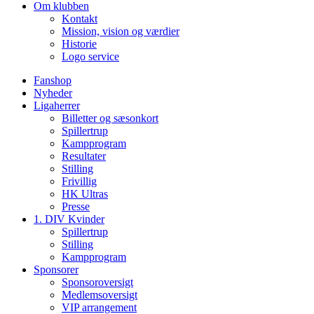
Om klubben
Kontakt
Mission, vision og værdier
Historie
Logo service
Fanshop
Nyheder
Ligaherrer
Billetter og sæsonkort
Spillertrup
Kampprogram
Resultater
Stilling
Frivillig
HK Ultras
Presse
1. DIV Kvinder
Spillertrup
Stilling
Kampprogram
Sponsorer
Sponsoroversigt
Medlemsoversigt
VIP arrangement