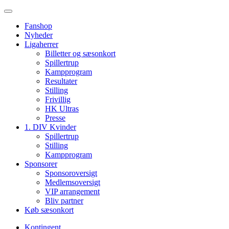
Fanshop
Nyheder
Ligaherrer
Billetter og sæsonkort
Spillertrup
Kampprogram
Resultater
Stilling
Frivillig
HK Ultras
Presse
1. DIV Kvinder
Spillertrup
Stilling
Kampprogram
Sponsorer
Sponsoroversigt
Medlemsoversigt
VIP arrangement
Bliv partner
Køb sæsonkort
Kontingent