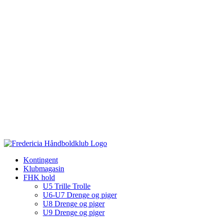
Kontingent
Klubmagasin
FHK hold
U5 Trille Trolle
U6-U7 Drenge og piger
U8 Drenge og piger
U9 Drenge og piger