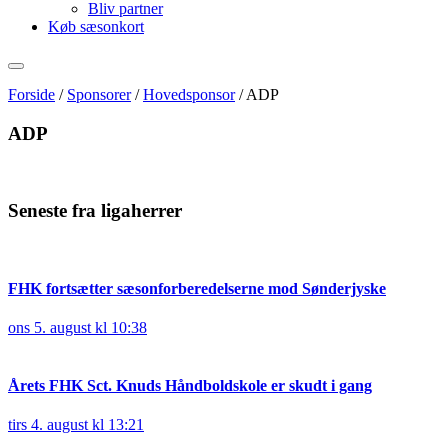
Bliv partner
Køb sæsonkort
Forside
/
Sponsorer
/
Hovedsponsor
/
ADP
ADP
Seneste fra ligaherrer
FHK fortsætter sæsonforberedelserne mod Sønderjyske
ons 5. august kl 10:38
Årets FHK Sct. Knuds Håndboldskole er skudt i gang
tirs 4. august kl 13:21