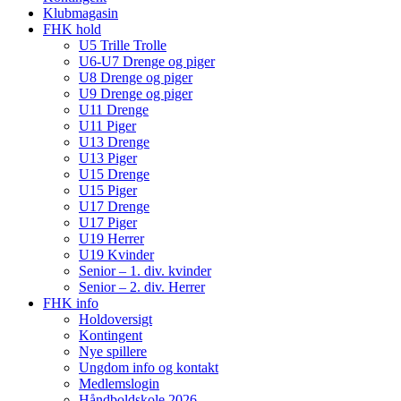
Klubmagasin
FHK hold
U5 Trille Trolle
U6-U7 Drenge og piger
U8 Drenge og piger
U9 Drenge og piger
U11 Drenge
U11 Piger
U13 Drenge
U13 Piger
U15 Drenge
U15 Piger
U17 Drenge
U17 Piger
U19 Herrer
U19 Kvinder
Senior – 1. div. kvinder
Senior – 2. div. Herrer
FHK info
Holdoversigt
Kontingent
Nye spillere
Ungdom info og kontakt
Medlemslogin
Håndboldskole 2026