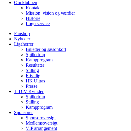
Om klubben
Kontakt
Mission, vision og værdier
Historie
Logo service
Fanshop
Nyheder
Ligaherrer
Billetter og sæsonkort
Spillertrup
Kampprogram
Resultater
Stilling
Frivillig
HK Ultras
Presse
1. DIV Kvinder
Spillertrup
Stilling
Kampprogram
Sponsorer
Sponsoroversigt
Medlemsoversigt
VIP arrangement