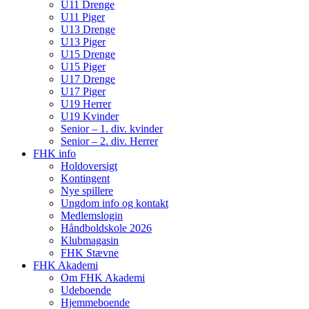
U11 Drenge
U11 Piger
U13 Drenge
U13 Piger
U15 Drenge
U15 Piger
U17 Drenge
U17 Piger
U19 Herrer
U19 Kvinder
Senior – 1. div. kvinder
Senior – 2. div. Herrer
FHK info
Holdoversigt
Kontingent
Nye spillere
Ungdom info og kontakt
Medlemslogin
Håndboldskole 2026
Klubmagasin
FHK Stævne
FHK Akademi
Om FHK Akademi
Udeboende
Hjemmeboende