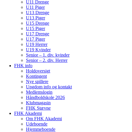
U11 Drenge
U11 Piger
U13 Drenge
U13 Piger
U15 Drenge
U15 Piger
U17 Drenge
U17 Piger
U19 Herrer
U19 Kvinder
Senior – 1. div. kvinder
Senior – 2. div. Herrer
FHK info
Holdoversigt
Kontingent
Nye spillere
Ungdom info og kontakt
Medlemslogin
Håndboldskole 2026
Klubmagasin
FHK Stævne
FHK Akademi
Om FHK Akademi
Udeboende
Hjemmeboende