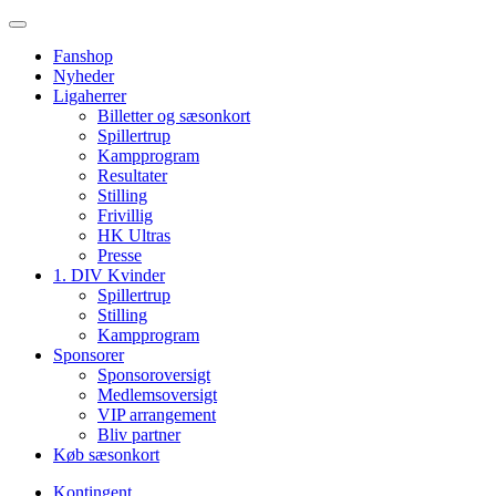
Fanshop
Nyheder
Ligaherrer
Billetter og sæsonkort
Spillertrup
Kampprogram
Resultater
Stilling
Frivillig
HK Ultras
Presse
1. DIV Kvinder
Spillertrup
Stilling
Kampprogram
Sponsorer
Sponsoroversigt
Medlemsoversigt
VIP arrangement
Bliv partner
Køb sæsonkort
Kontingent