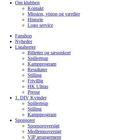
Om klubben
Kontakt
Mission, vision og værdier
Historie
Logo service
Fanshop
Nyheder
Ligaherrer
Billetter og sæsonkort
Spillertrup
Kampprogram
Resultater
Stilling
Frivillig
HK Ultras
Presse
1. DIV Kvinder
Spillertrup
Stilling
Kampprogram
Sponsorer
Sponsoroversigt
Medlemsoversigt
VIP arrangement