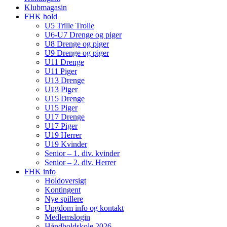
Klubmagasin
FHK hold
U5 Trille Trolle
U6-U7 Drenge og piger
U8 Drenge og piger
U9 Drenge og piger
U11 Drenge
U11 Piger
U13 Drenge
U13 Piger
U15 Drenge
U15 Piger
U17 Drenge
U17 Piger
U19 Herrer
U19 Kvinder
Senior – 1. div. kvinder
Senior – 2. div. Herrer
FHK info
Holdoversigt
Kontingent
Nye spillere
Ungdom info og kontakt
Medlemslogin
Håndboldskole 2026