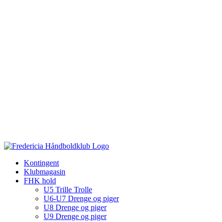
Kontingent
Klubmagasin
FHK hold
U5 Trille Trolle
U6-U7 Drenge og piger
U8 Drenge og piger
U9 Drenge og piger