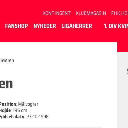
KONTINGENT
KLUBMAGASIN
FHK HO
FANSHOP
NYHEDER
LIGAHERRER
1. DIV KV
Heieren
en
Position
: Målvogter
Højde
: 195 cm
Fødselsdato:
23-10-1998