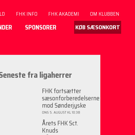
LD
FHK INFO
FHK AKADEMI
OM KLUBBEN
KØB SÆSONKORT
INDER
SPONSORER
Seneste fra ligaherrer
FHK fortsætter
sæsonforberedelserne
mod Sønderjyske
ONS 5. AUGUST KL 10:38
Årets FHK Sct.
Knuds