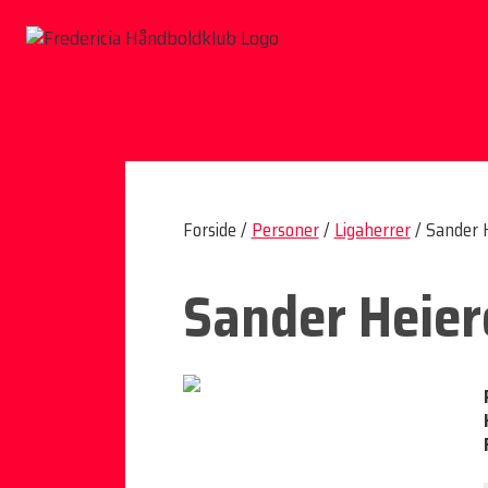
Forside /
Personer
/
Ligaherrer
/
Sander 
Sander Heier