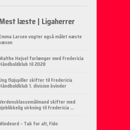
Mest læste | Ligaherrer
Emma Larsen vogter også målet næste
sæson
Malthe Hejsel forlænger med Fredericia
Håndboldklub til 2028
Ung fløjspiller skifter til Fredericia
Håndboldklub 1. division kvinder
Verdensklassemålmand skifter med
øjeblikkelig virkning til Fredericia ...
Mindeord – Tak for alt, Fido