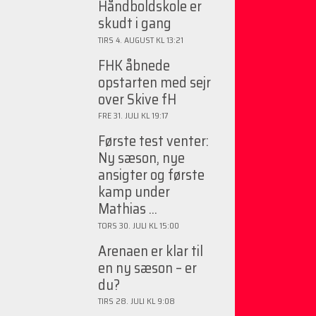
Håndboldskole er
skudt i gang
TIRS 4. AUGUST KL 13:21
FHK åbnede
opstarten med sejr
over Skive fH
FRE 31. JULI KL 19:17
Første test venter:
Ny sæson, nye
ansigter og første
kamp under
Mathias ...
TORS 30. JULI KL 15:00
Arenaen er klar til
en ny sæson – er
du?
TIRS 28. JULI KL 9:08