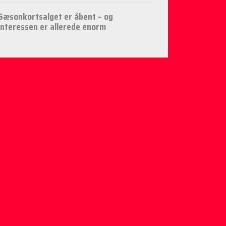
Sæsonkortsalget er åbent – og
interessen er allerede enorm