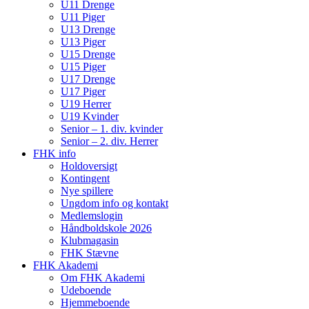
U11 Drenge
U11 Piger
U13 Drenge
U13 Piger
U15 Drenge
U15 Piger
U17 Drenge
U17 Piger
U19 Herrer
U19 Kvinder
Senior – 1. div. kvinder
Senior – 2. div. Herrer
FHK info
Holdoversigt
Kontingent
Nye spillere
Ungdom info og kontakt
Medlemslogin
Håndboldskole 2026
Klubmagasin
FHK Stævne
FHK Akademi
Om FHK Akademi
Udeboende
Hjemmeboende