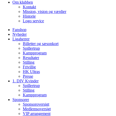
Om klubben
Kontakt
Mission, vision og værdier
Historie
Logo service
Fanshop
Nyheder
Ligaherrer
Billetter og sæsonkort
Spillertrup
Kampprogram
Resultater
Stilling
Frivillig
HK Ultras
Presse
1. DIV Kvinder
Spillertrup
Stilling
Kampprogram
Sponsorer
Sponsoroversigt
Medlemsoversigt
VIP arrangement