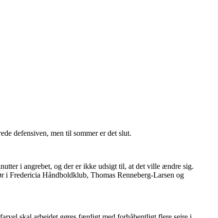
ede defensiven, men til sommer er det slut.
tter i angrebet, og der er ikke udsigt til, at det ville ændre sig.
irektør i Fredericia Håndboldklub, Thomas Renneberg-Larsen og
vel skal arbejdet gøres færdigt med forhåbentligt flere sejre i