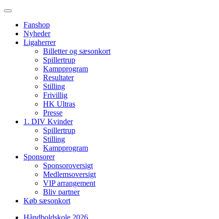
Fanshop
Nyheder
Ligaherrer
Billetter og sæsonkort
Spillertrup
Kampprogram
Resultater
Stilling
Frivillig
HK Ultras
Presse
1. DIV Kvinder
Spillertrup
Stilling
Kampprogram
Sponsorer
Sponsoroversigt
Medlemsoversigt
VIP arrangement
Bliv partner
Køb sæsonkort
Håndboldskole 2026