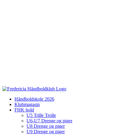
Håndboldskole 2026
Klubmagasin
FHK hold
U5 Trille Trolle
U6-U7 Drenge og piger
U8 Drenge og piger
U9 Drenge og piger