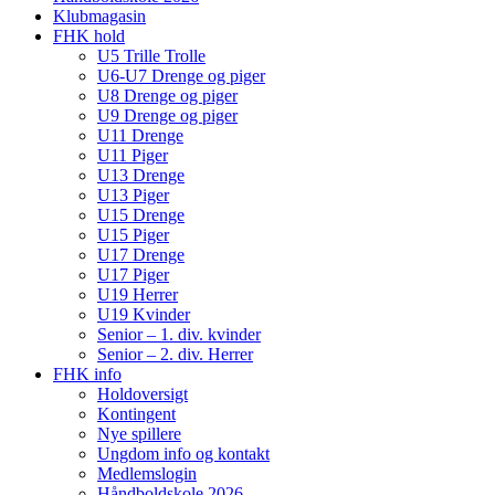
Klubmagasin
FHK hold
U5 Trille Trolle
U6-U7 Drenge og piger
U8 Drenge og piger
U9 Drenge og piger
U11 Drenge
U11 Piger
U13 Drenge
U13 Piger
U15 Drenge
U15 Piger
U17 Drenge
U17 Piger
U19 Herrer
U19 Kvinder
Senior – 1. div. kvinder
Senior – 2. div. Herrer
FHK info
Holdoversigt
Kontingent
Nye spillere
Ungdom info og kontakt
Medlemslogin
Håndboldskole 2026