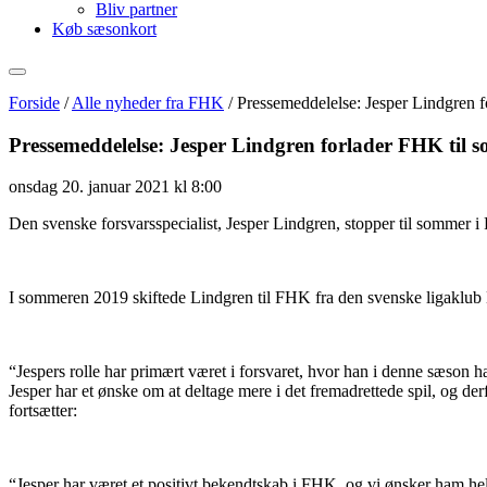
Bliv partner
Køb sæsonkort
Forside
/
Alle nyheder fra FHK
/
Pressemeddelelse: Jesper Lindgren 
Pressemeddelelse: Jesper Lindgren forlader FHK til 
onsdag 20. januar 2021 kl 8:00
Den svenske forsvarsspecialist, Jesper Lindgren, stopper til sommer i
I sommeren 2019 skiftede Lindgren til FHK fra den svenske ligaklub Es
“Jespers rolle har primært været i forsvaret, hvor han i denne sæson har 
Jesper har et ønske om at deltage mere i det fremadrettede spil, og de
fortsætter:
“Jesper har været et positivt bekendtskab i FHK, og vi ønsker ham held