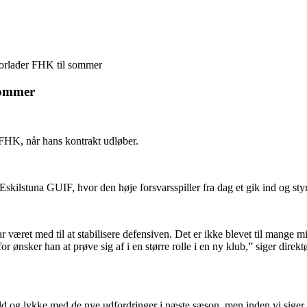
forlader FHK til sommer
sommer
 FHK, når hans kontrakt udløber.
kilstuna GUIF, hvor den høje forsvarsspiller fra dag et gik ind og styr
været med til at stabilisere defensiven. Det er ikke blevet til mange minu
rfor ønsker han at prøve sig af i en større rolle i en ny klub,” siger d
 og lykke med de nye udfordringer i næste sæson, men inden vi siger far