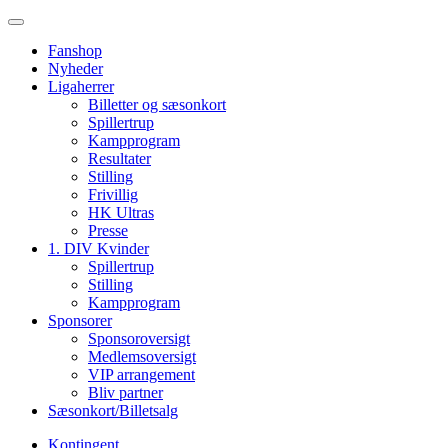
Fanshop
Nyheder
Ligaherrer
Billetter og sæsonkort
Spillertrup
Kampprogram
Resultater
Stilling
Frivillig
HK Ultras
Presse
1. DIV Kvinder
Spillertrup
Stilling
Kampprogram
Sponsorer
Sponsoroversigt
Medlemsoversigt
VIP arrangement
Bliv partner
Sæsonkort/Billetsalg
Kontingent