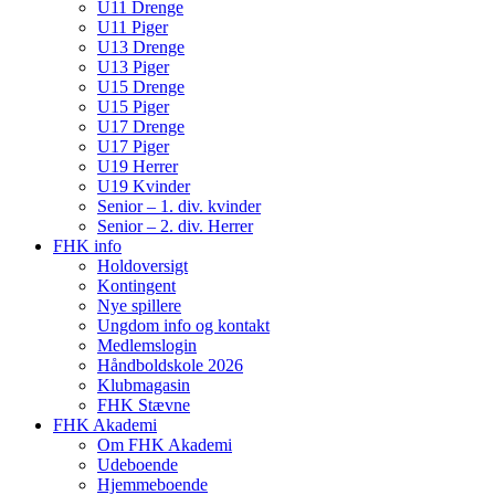
U11 Drenge
U11 Piger
U13 Drenge
U13 Piger
U15 Drenge
U15 Piger
U17 Drenge
U17 Piger
U19 Herrer
U19 Kvinder
Senior – 1. div. kvinder
Senior – 2. div. Herrer
FHK info
Holdoversigt
Kontingent
Nye spillere
Ungdom info og kontakt
Medlemslogin
Håndboldskole 2026
Klubmagasin
FHK Stævne
FHK Akademi
Om FHK Akademi
Udeboende
Hjemmeboende