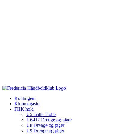
Kontingent
Klubmagasin
FHK hold
U5 Trille Trolle
U6-U7 Drenge og piger
U8 Drenge og piger
U9 Drenge og piger