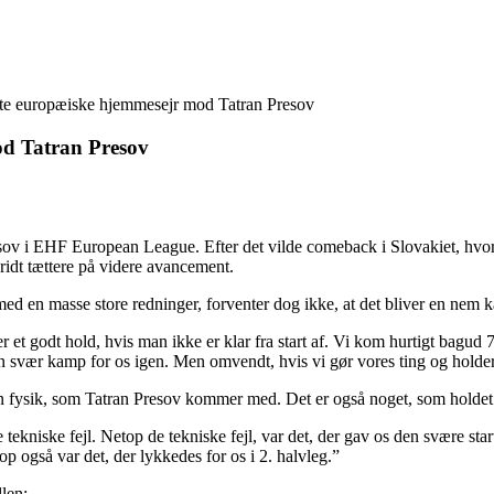
ste europæiske hjemmesejr mod Tatran Presov
od Tatran Presov
resov i EHF European League. Efter det vilde comeback i Slovakiet, hvo
idt tættere på videre avancement.
r med en masse store redninger, forventer dog ikke, at det bliver en ne
er et godt hold, hvis man ikke er klar fra start af. Vi kom hurtigt bagu
en svær kamp for os igen. Men omvendt, hvis vi gør vores ting og holder 
 den fysik, som Tatran Presov kommer med. Det er også noget, som holdet 
e tekniske fejl. Netop de tekniske fejl, var det, der gav os den svære 
top også var det, der lykkedes for os i 2. halvleg.”
len: