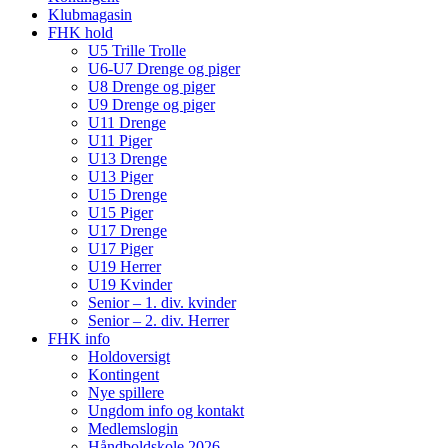
Klubmagasin
FHK hold
U5 Trille Trolle
U6-U7 Drenge og piger
U8 Drenge og piger
U9 Drenge og piger
U11 Drenge
U11 Piger
U13 Drenge
U13 Piger
U15 Drenge
U15 Piger
U17 Drenge
U17 Piger
U19 Herrer
U19 Kvinder
Senior – 1. div. kvinder
Senior – 2. div. Herrer
FHK info
Holdoversigt
Kontingent
Nye spillere
Ungdom info og kontakt
Medlemslogin
Håndboldskole 2026