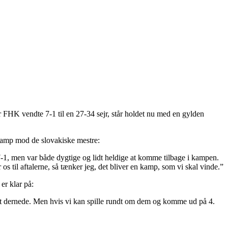
r FHK vendte 7-1 til en 27-34 sejr, står holdet nu med en gylden
m kamp mod de slovakiske mestre:
d 7-1, men var både dygtige og lidt heldige at komme tilbage i kampen.
os til aftalerne, så tænker jeg, det bliver en kamp, som vi skal vinde.”
er klar på:
start dernede. Men hvis vi kan spille rundt om dem og komme ud på 4.