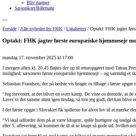
Bliv partner
Sæsonkort/Billetsalg
Forside
/
Alle nyheder fra FHK
/
Ligaherrer
/
Optakt: FHK jagter før
Optakt: FHK jagter første europæiske hjemmesejr m
mandag 17. november 2025 kl 17:00
I morgen aften kl. 20.45 fløjtes der op til returopgøret mod Tatran P
mulighed: sæsonens første europæiske hjemmesejr – og samtidig et skr
Sebastian Frandsen, der på bedste vis bragte os tilbage i første opgø
“Jeg forventer, at det bliver en svær kamp. De viste os dernede, at de 
Laver vi det samme stunt igen tirsdag, så tror jeg godt, det kan blive 
I det første opgør i Slovakiet fik spillerne for alvor lov til at mærke
“Vi skal udfordre dem på at være klogere, spille hurtigere og undgå d
eller 5. aflevering, så kommer de til at se knapt så gode ud, hvilket ne
Frandsen ser frem til en god kamp og håber på mange mennesker i hal