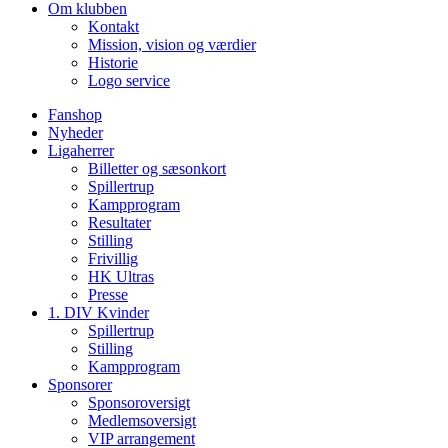
Om klubben
Kontakt
Mission, vision og værdier
Historie
Logo service
Fanshop
Nyheder
Ligaherrer
Billetter og sæsonkort
Spillertrup
Kampprogram
Resultater
Stilling
Frivillig
HK Ultras
Presse
1. DIV Kvinder
Spillertrup
Stilling
Kampprogram
Sponsorer
Sponsoroversigt
Medlemsoversigt
VIP arrangement