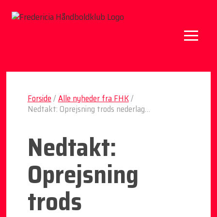
Forside
/
Alle nyheder fra FHK
/
Nedtakt: Oprejsning trods nederlag…
Nedtakt:
Oprejsning
trods