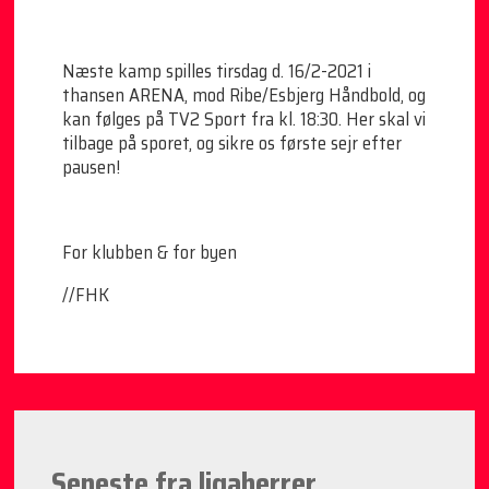
Næste kamp spilles tirsdag d. 16/2-2021 i
thansen ARENA, mod Ribe/Esbjerg Håndbold, og
kan følges på TV2 Sport fra kl. 18:30. Her skal vi
tilbage på sporet, og sikre os første sejr efter
pausen!
For klubben & for byen
//FHK
Seneste fra ligaherrer