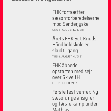
FHK fortsætter
sæsonforberedelserne
mod Sønderjyske
ONS 5. AUGUST KL 10:38
Årets FHK Sct. Knuds
Håndboldskole er
skudt i gang
TIRS 4. AUGUST KL 13:21
FHK åbnede
opstarten med sejr
over Skive fH
FRE 31. JULI KL 19:17
Første test venter: Ny
sæson, nye ansigter
og første kamp under
Mathias ...