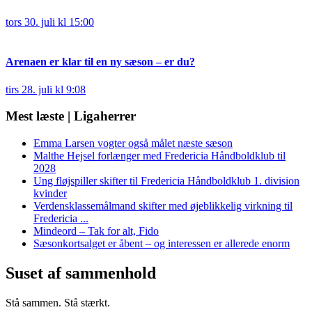
tors 30. juli kl 15:00
Arenaen er klar til en ny sæson – er du?
tirs 28. juli kl 9:08
Mest læste | Ligaherrer
Emma Larsen vogter også målet næste sæson
Malthe Hejsel forlænger med Fredericia Håndboldklub til
2028
Ung fløjspiller skifter til Fredericia Håndboldklub 1. division
kvinder
Verdensklassemålmand skifter med øjeblikkelig virkning til
Fredericia ...
Mindeord – Tak for alt, Fido
Sæsonkortsalget er åbent – og interessen er allerede enorm
Suset af sammenhold
Stå sammen. Stå stærkt.