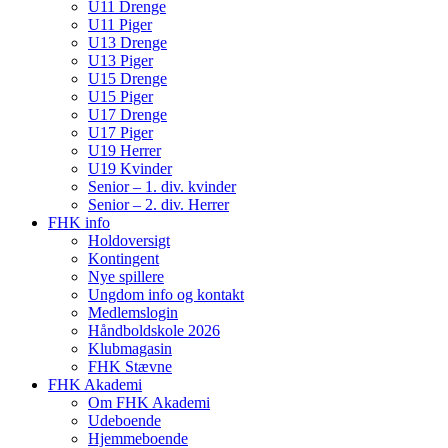
U11 Drenge
U11 Piger
U13 Drenge
U13 Piger
U15 Drenge
U15 Piger
U17 Drenge
U17 Piger
U19 Herrer
U19 Kvinder
Senior – 1. div. kvinder
Senior – 2. div. Herrer
FHK info
Holdoversigt
Kontingent
Nye spillere
Ungdom info og kontakt
Medlemslogin
Håndboldskole 2026
Klubmagasin
FHK Stævne
FHK Akademi
Om FHK Akademi
Udeboende
Hjemmeboende