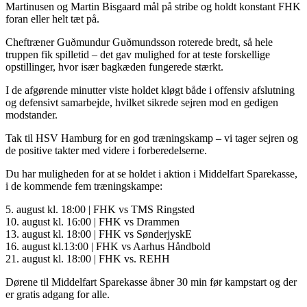
Martinusen og Martin Bisgaard mål på stribe og holdt konstant FHK
foran eller helt tæt på.
Cheftræner Guðmundur Guðmundsson roterede bredt, så hele
truppen fik spilletid – det gav mulighed for at teste forskellige
opstillinger, hvor især bagkæden fungerede stærkt.
I de afgørende minutter viste holdet kløgt både i offensiv afslutning
og defensivt samarbejde, hvilket sikrede sejren mod en gedigen
modstander.
Tak til HSV Hamburg for en god træningskamp – vi tager sejren og
de positive takter med videre i forberedelserne.
Du har muligheden for at se holdet i aktion i Middelfart Sparekasse,
i de kommende fem træningskampe:
5. august kl. 18:00 | FHK vs TMS Ringsted
10. august kl. 16:00 | FHK vs Drammen
13. august kl. 18:00 | FHK vs SønderjyskE
16. august kl.13:00 | FHK vs Aarhus Håndbold
21. august kl. 18:00 | FHK vs. REHH
Dørene til Middelfart Sparekasse åbner 30 min før kampstart og der
er gratis adgang for alle.