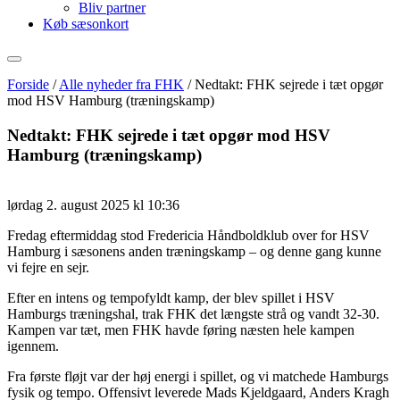
Bliv partner
Køb sæsonkort
Forside
/
Alle nyheder fra FHK
/
Nedtakt: FHK sejrede i tæt opgør
mod HSV Hamburg (træningskamp)
Nedtakt: FHK sejrede i tæt opgør mod HSV
Hamburg (træningskamp)
lørdag 2. august 2025 kl 10:36
Fredag eftermiddag stod Fredericia Håndboldklub over for HSV
Hamburg i sæsonens anden træningskamp – og denne gang kunne
vi fejre en sejr.
Efter en intens og tempofyldt kamp, der blev spillet i HSV
Hamburgs træningshal, trak FHK det længste strå og vandt 32‑30.
Kampen var tæt, men FHK havde føring næsten hele kampen
igennem.
Fra første fløjt var der høj energi i spillet, og vi matchede Hamburgs
fysik og tempo. Offensivt leverede Mads Kjeldgaard, Anders Kragh