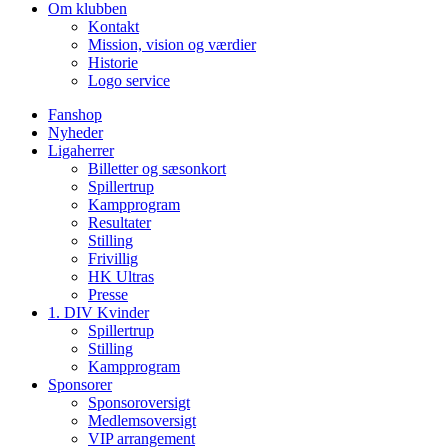
Om klubben
Kontakt
Mission, vision og værdier
Historie
Logo service
Fanshop
Nyheder
Ligaherrer
Billetter og sæsonkort
Spillertrup
Kampprogram
Resultater
Stilling
Frivillig
HK Ultras
Presse
1. DIV Kvinder
Spillertrup
Stilling
Kampprogram
Sponsorer
Sponsoroversigt
Medlemsoversigt
VIP arrangement