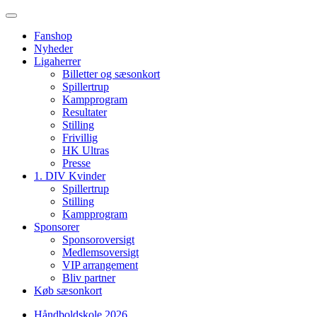
Fanshop
Nyheder
Ligaherrer
Billetter og sæsonkort
Spillertrup
Kampprogram
Resultater
Stilling
Frivillig
HK Ultras
Presse
1. DIV Kvinder
Spillertrup
Stilling
Kampprogram
Sponsorer
Sponsoroversigt
Medlemsoversigt
VIP arrangement
Bliv partner
Køb sæsonkort
Håndboldskole 2026