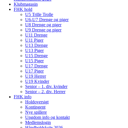
Klubmagasin
FHK hold
U5 Trille Trolle
U6-U7 Drenge og piger
U8 Drenge og piger
U9 Drenge og piger
U11 Drenge
U11 Piger
U13 Drenge
U13 Piger
U15 Drenge
U15 Piger
U17 Drenge
U17 Piger
U19 Herrer
U19 Kvinder
Senior – 1. div. kvinder
Senior – 2. div. Herrer
FHK info
Holdoversigt
Kontingent
Nye spillere
Ungdom info og kontakt
Medlemslogin
Håndboldskole 2026