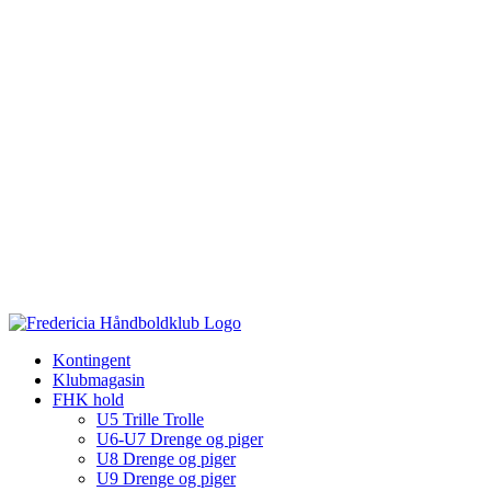
Kontingent
Klubmagasin
FHK hold
U5 Trille Trolle
U6-U7 Drenge og piger
U8 Drenge og piger
U9 Drenge og piger