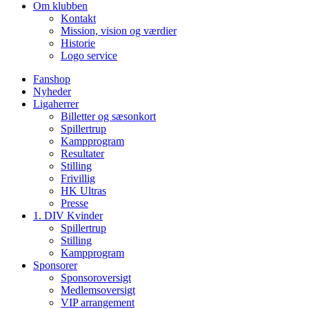
Om klubben
Kontakt
Mission, vision og værdier
Historie
Logo service
Fanshop
Nyheder
Ligaherrer
Billetter og sæsonkort
Spillertrup
Kampprogram
Resultater
Stilling
Frivillig
HK Ultras
Presse
1. DIV Kvinder
Spillertrup
Stilling
Kampprogram
Sponsorer
Sponsoroversigt
Medlemsoversigt
VIP arrangement