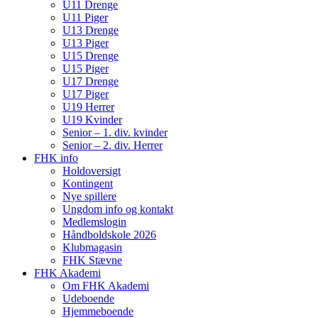
U11 Drenge
U11 Piger
U13 Drenge
U13 Piger
U15 Drenge
U15 Piger
U17 Drenge
U17 Piger
U19 Herrer
U19 Kvinder
Senior – 1. div. kvinder
Senior – 2. div. Herrer
FHK info
Holdoversigt
Kontingent
Nye spillere
Ungdom info og kontakt
Medlemslogin
Håndboldskole 2026
Klubmagasin
FHK Stævne
FHK Akademi
Om FHK Akademi
Udeboende
Hjemmeboende