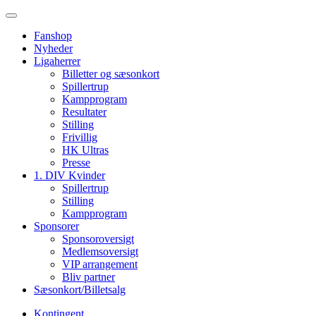
Fanshop
Nyheder
Ligaherrer
Billetter og sæsonkort
Spillertrup
Kampprogram
Resultater
Stilling
Frivillig
HK Ultras
Presse
1. DIV Kvinder
Spillertrup
Stilling
Kampprogram
Sponsorer
Sponsoroversigt
Medlemsoversigt
VIP arrangement
Bliv partner
Sæsonkort/Billetsalg
Kontingent