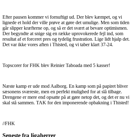
Efter pausen kommer vi fornuftigt ud. Der blev kæmpet, og vi
lignede et hold der ville prøve at gøre det umulige. Men som tiden
går slipper kræfterne op, og så er det svært at bevare optimismen.
Der begyndte at snige sig en række uprovokerede fejl ind, som
resultat af et forceret pres og tydelig frustration. Lige lidt hjalp det.
Det var ikke vores aften i Thisted, og vi taber klart 37-24.
Topscorer for FHK blev Reinier Taboada med 5 kasser!
Næste kamp er ude mod Aalborg. En kamp som på papiret bliver
sæsonens sværeste, men en perfekt mulighed for at slå tilbage.
Drengene er mere end opsatte på at gøre netop det, og det er nu vi
skal stå sammen. TAK for den imponerende opbakning i Thisted!
//FHK
Seneste fra ligaherrer