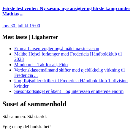
Første test venter: Ny sæson, nye ansigter og første kamp under
Mathias ...
tors 30. juli kl 15:00
Mest læste | Ligaherrer
Emma Larsen vogter også målet næste sæson
Malthe Hejsel forlænger med Fredericia Håndboldklub til
2028
Mindeord – Tak for alt, Fido
Verdensklassemålmand skifter med øjeblikkelig virkning til
Fredericia ...
Ung fløjspiller skifter til Fredericia Håndboldklub 1. division
kvinder
Sæsonkortsalget er åbent – og interessen er allerede enorm
Suset af sammenhold
Stå sammen. Stå stærkt.
Følg os og del budskabet!