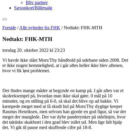
Bliv partner
Sæsonkort/Billetsalg
Forside
/
Alle nyheder fra FHK
/
Nedtakt: FHK-MTH
Nedtakt: FHK-MTH
torsdag 20. oktober 2022 kl 23:23
Vi havde ikke slået Mors/Thy håndbold på udebane siden 2008. Det
er ikke nogen hemmelighed, at i går aftes heller ikke blev aftenen,
hvor vi fik løst problemet.
Der findes mange måder at begynde en kamp på. I går aftes var et
skoleeksempel på, hvordan man ikke skal gøre. 0 mål på 10
minutter, og en stilling på 6-0, så skal det blive op ad bakke. Vi
kæmpede meget med at få skudt hul på Mors/Thy dygtige keeper
Rasmus Henriksen, men selvom han gjorde en god figur, så var der
meget der manglede. Der var dybe panderynker på sidelinjen, hvor
det taktiske skakbræt i den grad blev rullet ud. Men lige lidt hjalp
det. Vi gik til pause med skuffende cifre på 18-8.