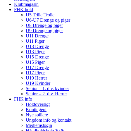
Klubmagasin
FHK hold
U5 Trille Trolle
U6-U7 Drenge og piger
U8 Drenge og piger
U9 Drenge og piger
U11 Drenge
U11 Piger
U13 Drenge
U13 Piger
U15 Drenge
U15 Piger
U17 Drenge
U17 Piger
U19 Herrer
U19 Kvinder
Senior – 1. div. kvinder
Senior – 2. div. Herrer
FHK info
Holdoversigt
Kontingent
Nye spillere
Ungdom info og kontakt
Medlemslogin
Håndboldskole 2026