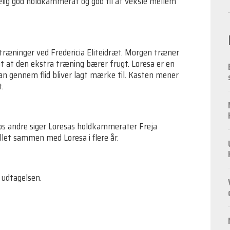
rkelig god holdkammerat og god til at veksle mellem
træninger ved Fredericia Eliteidræt. Morgen træner
gt at den ekstra træning bærer frugt. Loresa er en
 man gennem flid bliver lagt mærke til. Kasten mener
.
å os andre siger Loresas holdkammerater Freja
let sammen med Loresa i flere år.
 udtagelsen.