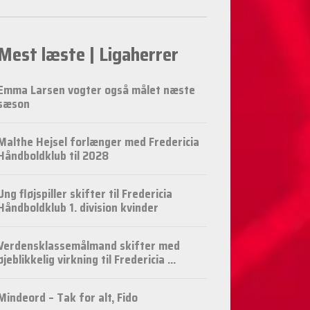
Mest læste | Ligaherrer
Emma Larsen vogter også målet næste
sæson
Malthe Hejsel forlænger med Fredericia
Håndboldklub til 2028
Ung fløjspiller skifter til Fredericia
Håndboldklub 1. division kvinder
Verdensklassemålmand skifter med
øjeblikkelig virkning til Fredericia ...
Mindeord – Tak for alt, Fido