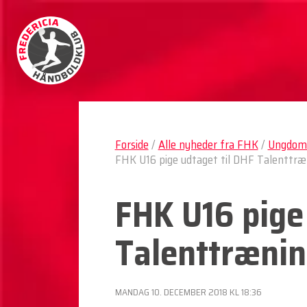
Forside
/
Alle nyheder fra FHK
/
Ungdom 
FHK U16 pige udtaget til DHF Talenttræ
FHK U16 pige 
Talenttrænin
MANDAG 10. DECEMBER 2018 KL 18:36