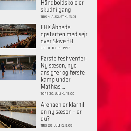
Håndboldskole er
skudt i gang
TIRS 4. AUGUST KL 13:21
FHK åbnede
opstarten med sejr
over Skive fH
FRE 31. JULI KL 19:17
Første test venter:
Ny sæson, nye
ansigter og første
kamp under
Mathias ...
TORS 30. JULI KL 15:00
Arenaen er klar til
en ny sæson – er
du?
TIRS 28. JULI KL 9:08