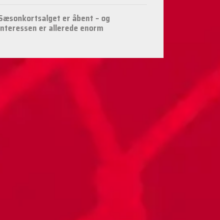
Sæsonkortsalget er åbent – og
interessen er allerede enorm