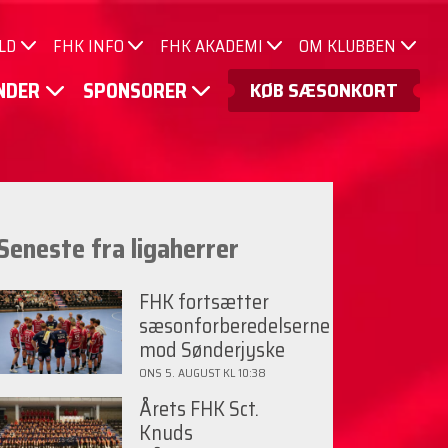
LD
FHK INFO
FHK AKADEMI
OM KLUBBEN
KØB SÆSONKORT
INDER
SPONSORER
Seneste fra ligaherrer
FHK fortsætter
sæsonforberedelserne
mod Sønderjyske
ONS 5. AUGUST KL 10:38
Årets FHK Sct.
Knuds