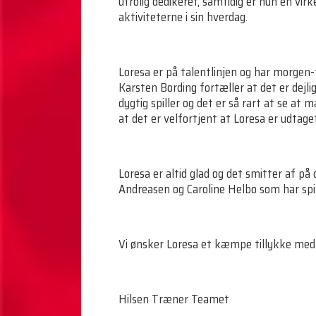
utrolig dedikeret, samtidig er hun en vi
aktiviteterne i sin hverdag.
Loresa er på talentlinjen og har morgen-
Karsten Bording fortæller at det er dejli
dygtig spiller og det er så rart at se at
at det er velfortjent at Loresa er udtaget
Loresa er altid glad og det smitter af p
Andreasen og Caroline Helbo som har spil
Vi ønsker Loresa et kæmpe tillykke med
Hilsen Træner Teamet