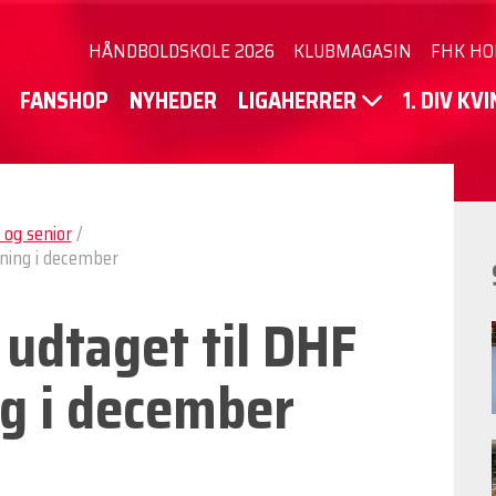
HÅNDBOLDSKOLE 2026
KLUBMAGASIN
FHK HO
FANSHOP
NYHEDER
LIGAHERRER
1. DIV KV
og senior
/
ning i december
udtaget til DHF
g i december